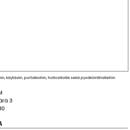
n, käytäviin, portaikoihin, hoitosilloille sekä pysäköintihalleihin.
M
ärä
3
80
A