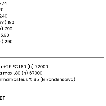
774
20
240
mm)
190
m)
790
5.90
m)
290
Ta +25 °C L80 (h)
72000
Ta max L80 (h)
67000
. ilmankosteus %
85 (Ei kondensoiva)
OT