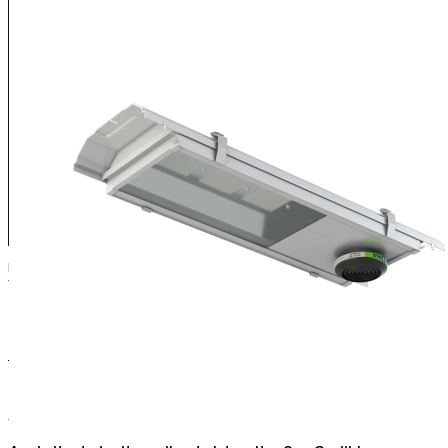
Energiatehokas ja kestävä LED- valaisin esimerkiksi erilaisiin varastotilo
Valaisin on parhaimmillaan matalien ja keskikorkeiden tilojen yleisv
PERUSTIEDOT
Sertifikaatit
UKCA;CE
Valmistusmaa
Suomi