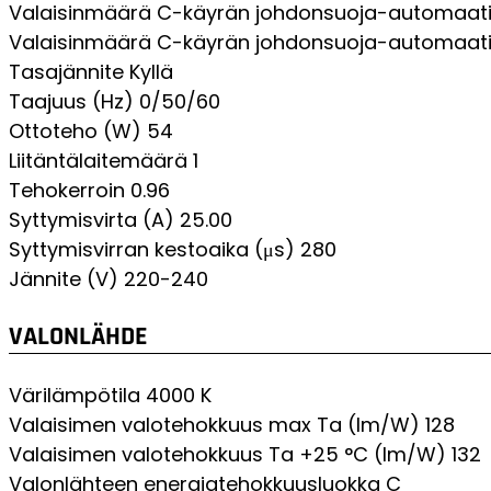
Valaisinmäärä C-käyrän johdonsuoja-automaatil
Valaisinmäärä C-käyrän johdonsuoja-automaatil
Tasajännite
Kyllä
Taajuus (Hz)
0/50/60
Ottoteho (W)
54
Liitäntälaitemäärä
1
Tehokerroin
0.96
Syttymisvirta (A)
25.00
Syttymisvirran kestoaika (μs)
280
Jännite (V)
220-240
VALONLÄHDE
Värilämpötila
4000 K
Valaisimen valotehokkuus max Ta (lm/W)
128
Valaisimen valotehokkuus Ta +25 °C (lm/W)
132
Valonlähteen energiatehokkuusluokka
C