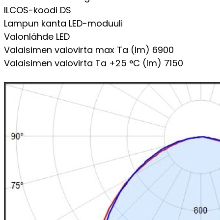
ILCOS-koodi
DS
Lampun kanta
LED-moduuli
Valonlähde
LED
Valaisimen valovirta max Ta (lm)
6900
Valaisimen valovirta Ta +25 °C (lm)
7150