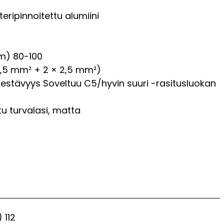
teripinnoitettu alumiini
μm)
80-100
× 2,5 mm² + 2 × 2,5 mm²)
kestävyys
Soveltuu C5/hyvin suuri -rasitusluokan
tu turvalasi, matta
)
112