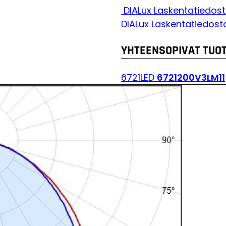
DIALux Laskentatiedost
DIALux Laskentatiedosto
YHTEENSOPIVAT TUO
6721LED
6721200V3LM11