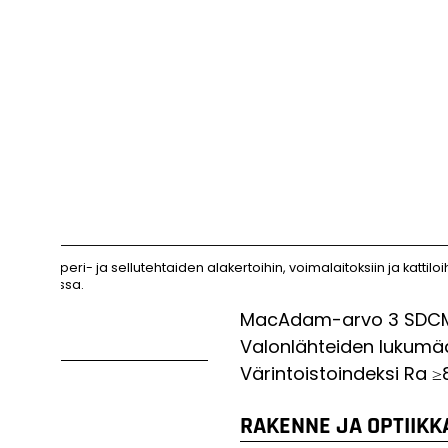
ihin, paperi- ja sellutehtaiden alakertoihin, voimalaitoksiin ja kattiloihi
alaistuksessa.
MacAdam-arvo
3 SDC
Valonlähteiden lukumä
Värintoistoindeksi
Ra ≥
RAKENNE JA OPTIIKK