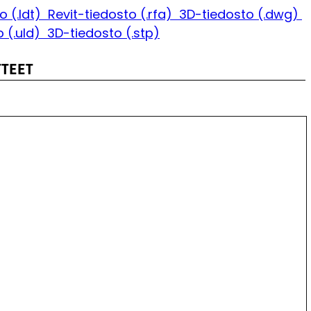
o (.ldt)
Revit-tiedosto (.rfa)
3D-tiedosto (.dwg)
 (.uld)
3D-tiedosto (.stp)
TTEET