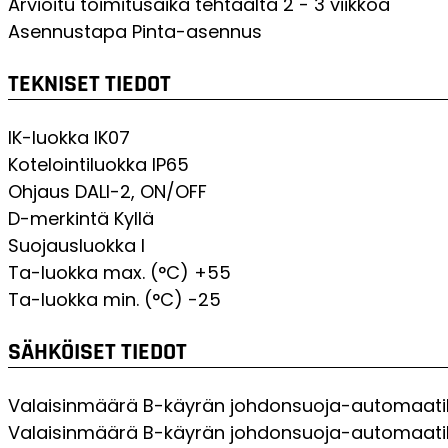
Arvioitu toimitusaika tehtaalta
2 - 3 viikkoa
Asennustapa
Pinta-asennus
TEKNISET TIEDOT
IK-luokka
IK07
Kotelointiluokka
IP65
Ohjaus
DALI-2, ON/OFF
D-merkintä
Kyllä
Suojausluokka
I
Ta-luokka max. (°C)
+55
Ta-luokka min. (°C)
-25
SÄHKÖISET TIEDOT
Valaisinmäärä B-käyrän johdonsuoja-automaatil
Valaisinmäärä B-käyrän johdonsuoja-automaatil