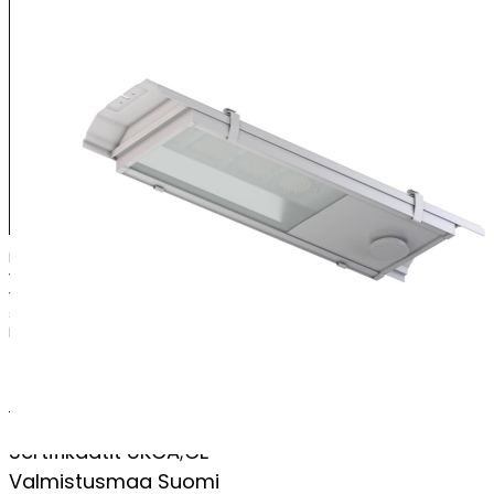
Energiatehokas ja kestävä LED- valaisin esimerkiksi erilaisiin
varastotiloihin, paperi- ja sellutehtaiden alakertoihin,
voimalaitoksiin ja kattiloihin, käytäviin, portaikoihin, hoitosilloille
sekä pysäköintihalleihin. Valaisin on parhaimmillaan matalien ja
keskikorkeiden tilojen yleisvalaistuksessa.
PERUSTIEDOT
Sertifikaatit
UKCA;CE
Valmistusmaa
Suomi