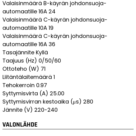
Valaisinmäärä B-käyrän johdonsuoja-
automaatille 16A
24
Valaisinmäärä C-käyrän johdonsuoja-
automaatille 10A
19
Valaisinmäärä C-käyrän johdonsuoja-
automaatille 16A
36
Tasajännite
Kyllä
Taajuus (Hz)
0/50/60
Ottoteho (W)
71
Liitäntälaitemäärä
1
Tehokerroin
0.97
Syttymisvirta (A)
25.00
Syttymisvirran kestoaika (μs)
280
Jännite (V)
220-240
VALONLÄHDE