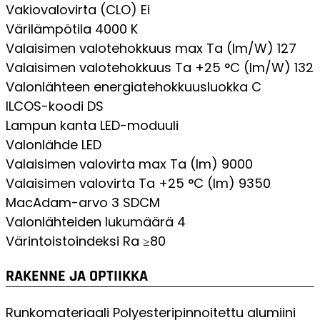
Vakiovalovirta (CLO)
Ei
Värilämpötila
4000 K
Valaisimen valotehokkuus max Ta (lm/W)
127
Valaisimen valotehokkuus Ta +25 °C (lm/W)
132
Valonlähteen energiatehokkuusluokka
C
ILCOS-koodi
DS
Lampun kanta
LED-moduuli
Valonlähde
LED
Valaisimen valovirta max Ta (lm)
9000
Valaisimen valovirta Ta +25 °C (lm)
9350
MacAdam-arvo
3 SDCM
Valonlähteiden lukumäärä
4
Värintoistoindeksi
Ra ≥80
RAKENNE JA OPTIIKKA
Runkomateriaali
Polyesteripinnoitettu alumiini