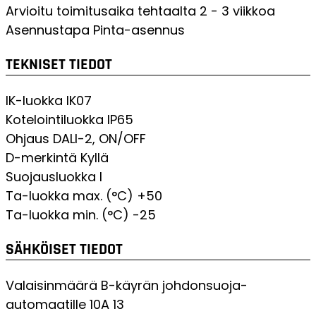
Arvioitu toimitusaika tehtaalta
2 - 3 viikkoa
Asennustapa
Pinta-asennus
TEKNISET TIEDOT
IK-luokka
IK07
Kotelointiluokka
IP65
Ohjaus
DALI-2, ON/OFF
D-merkintä
Kyllä
Suojausluokka
I
Ta-luokka max. (°C)
+50
Ta-luokka min. (°C)
-25
SÄHKÖISET TIEDOT
Valaisinmäärä B-käyrän johdonsuoja-
automaatille 10A
13