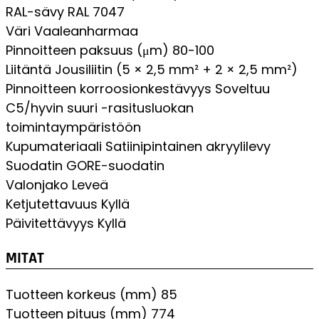
RAL-sävy
RAL 7047
Väri
Vaaleanharmaa
Pinnoitteen paksuus (μm)
80-100
Liitäntä
Jousiliitin (5 × 2,5 mm² + 2 × 2,5 mm²)
Pinnoitteen korroosionkestävyys
Soveltuu
C5/hyvin suuri -rasitusluokan
toimintaympäristöön
Kupumateriaali
Satiinipintainen akryylilevy
Suodatin
GORE-suodatin
Valonjako
Leveä
Ketjutettavuus
Kyllä
Päivitettävyys
Kyllä
MITAT
Tuotteen korkeus (mm)
85
Tuotteen pituus (mm)
774