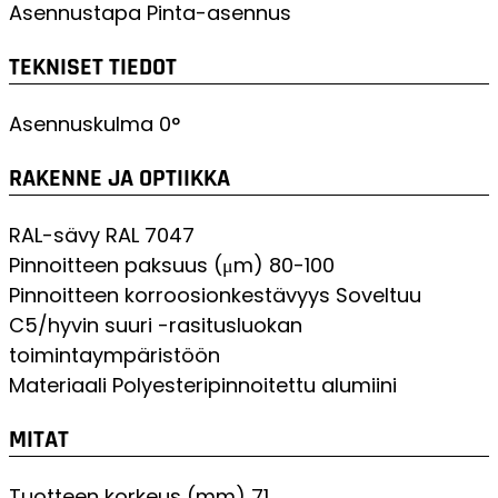
Asennustapa
Pinta-asennus
TEKNISET TIEDOT
Asennuskulma
0°
RAKENNE JA OPTIIKKA
RAL-sävy
RAL 7047
Pinnoitteen paksuus (μm)
80-100
Pinnoitteen korroosionkestävyys
Soveltuu
C5/hyvin suuri -rasitusluokan
toimintaympäristöön
Materiaali
Polyesteripinnoitettu alumiini
MITAT
Tuotteen korkeus (mm)
71