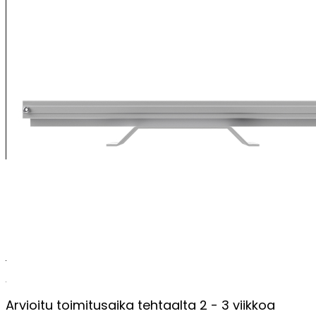
XENRE-asennuskisko
Tilattava erikseen (valaisin ei sisällä asennuskiskoa)
Voidaan käyttää yhdessä kiinnikkeiden 6079 (vaijerikiinnike)
ja 6060 (seinäkiinnikepari) kanssa
PERUSTIEDOT
Valmistusmaa
Suomi
Arvioitu toimitusaika tehtaalta
2 - 3 viikkoa