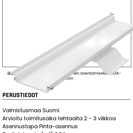
Adapteri yhden XENRE-valaisimen asentamiseksi VEGA-
perheen B100-asennuskiskoon.
PERUSTIEDOT
Valmistusmaa
Suomi
Arvioitu toimitusaika tehtaalta
2 - 3 viikkoa
Asennustapa
Pinta-asennus