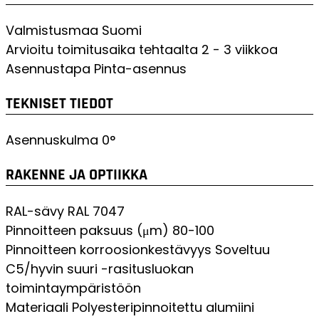
Valmistusmaa
Suomi
Arvioitu toimitusaika tehtaalta
2 - 3 viikkoa
Asennustapa
Pinta-asennus
TEKNISET TIEDOT
Asennuskulma
0°
RAKENNE JA OPTIIKKA
RAL-sävy
RAL 7047
Pinnoitteen paksuus (μm)
80-100
Pinnoitteen korroosionkestävyys
Soveltuu
C5/hyvin suuri -rasitusluokan
toimintaympäristöön
Materiaali
Polyesteripinnoitettu alumiini