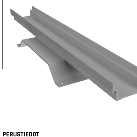
XENRE-valaisimen sovitinosa vanhaan 90-luvun jälkeen
valmistettuun REGULAR ja HORIZONTAL -valaisimen
asennuskiskoon.
Soveltuu käytettäväksi saneerauskohteissa kun korvattavien
valaisinten asennuspaikat halutaan säilyttää.
Varmista alkuperäisen asennuskiskon ja sovitinosan
yhteensopivuus mittakuvasta.
Tarvittaessa ota yhteys asiakaspalveluumme
yhteensopivuuden varmistamiseksi.
PERUSTIEDOT