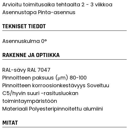
Arvioitu toimitusaika tehtaalta
2 - 3 viikkoa
Asennustapa
Pinta-asennus
TEKNISET TIEDOT
Asennuskulma
0°
RAKENNE JA OPTIIKKA
RAL-sävy
RAL 7047
Pinnoitteen paksuus (μm)
80-100
Pinnoitteen korroosionkestävyys
Soveltuu
C5/hyvin suuri -rasitusluokan
toimintaympäristöön
Materiaali
Polyesteripinnoitettu alumiini
MITAT