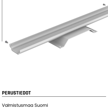
XENRE-valaisimen sovitinosa vanhaan ennen 90-lukua
valmistettuun REGULAR ja HORIZONTAL -valaisimen
asennuskiskoon.
Soveltuu käytettäväksi saneerauskohteissa kun korvattavien
valaisinten asennuspaikat halutaan säilyttää.
Varmista alkuperäisen asennuskiskon ja sovitinosan
yhteensopivuus mittakuvasta.
Tarvittaessa ota yhteys asiakaspalveluumme
yhteensopivuuden varmistamiseksi.
PERUSTIEDOT
Valmistusmaa
Suomi