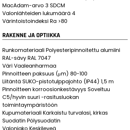
MacAdam-arvo
3 SDCM
Valonlähteiden lukumäärä
4
Värintoistoindeksi
Ra >80
RAKENNE JA OPTIIKKA
Runkomateriaali
Polyesteripinnoitettu alumiini
RAL-sävy
RAL 7047
Väri
Vaaleanharmaa
Pinnoitteen paksuus (μm)
80-100
Liitäntä
SUKO-pistotulppajohto (IP44) 1,5 m
Pinnoitteen korroosionkestävyys
Soveltuu
C5/hyvin suuri -rasitusluokan
toimintaympäristöön
Kupumateriaali
Karkaistu turvalasi, kirkas
Suodatin
Pölysuodatin
Valonjako
Keskileveä