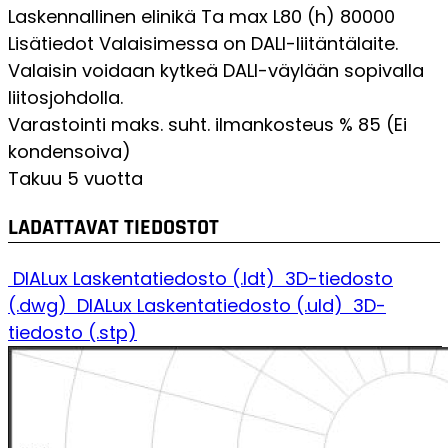
Laskennallinen elinikä Ta max L80 (h)
80000
Lisätiedot
Valaisimessa on DALI-liitäntälaite.
Valaisin voidaan kytkeä DALI-väylään sopivalla
liitosjohdolla.
Varastointi maks. suht. ilmankosteus %
85 (Ei
kondensoiva)
Takuu
5 vuotta
LADATTAVAT TIEDOSTOT
DIALux Laskentatiedosto (.ldt)
3D-tiedosto
(.dwg)
DIALux Laskentatiedosto (.uld)
3D-
tiedosto (.stp)