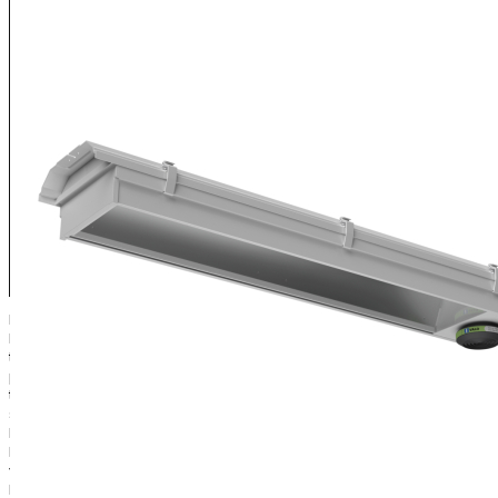
DAVI on erityisesti teollisuuden valaistustarpeisiin suunniteltu
laadukas LED-valaisin päivitysmahdollisuudella. Tämän valaisimen
tekniikka on vaihdettavissa eli valaisinta ei tarvitse elinikänsä
päätyttyä korvata kokonaan uudella. Varaosien saatavuus on
taattu kun tarjolla on aina viimeisin LED-tekniikka, joka varmuudella
soveltuu samaan runkoon. Valaisimen erittäin luotettava ja
kestävä mekaaninen rakenne on tuttu I-Valon perinteisistä
laajasäteilijävalaisimista, jota on markkinoilla arvostettu jo
vuosikymmenten ajan. I-Valon kattava laajasäteilijöiden
kiinnikevalikoima tekee asennuksesta helppoa. DAVI on varustettu