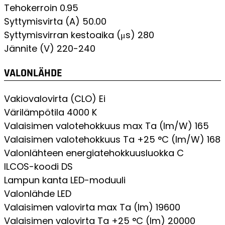
Tehokerroin
0.95
Syttymisvirta (A)
50.00
Syttymisvirran kestoaika (μs)
280
Jännite (V)
220-240
VALONLÄHDE
Vakiovalovirta (CLO)
Ei
Värilämpötila
4000 K
Valaisimen valotehokkuus max Ta (lm/W)
165
Valaisimen valotehokkuus Ta +25 °C (lm/W)
168
Valonlähteen energiatehokkuusluokka
C
ILCOS-koodi
DS
Lampun kanta
LED-moduuli
Valonlähde
LED
Valaisimen valovirta max Ta (lm)
19600
Valaisimen valovirta Ta +25 °C (lm)
20000