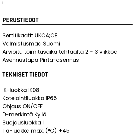
I-Valon tehokkaalla suodatintekniikalla.
PERUSTIEDOT
Sertifikaatit
UKCA;CE
Valmistusmaa
Suomi
Arvioitu toimitusaika tehtaalta
2 - 3 viikkoa
Asennustapa
Pinta-asennus
TEKNISET TIEDOT
IK-luokka
IK08
Kotelointiluokka
IP65
Ohjaus
ON/OFF
D-merkintä
Kyllä
Suojausluokka
I
Ta-luokka max. (°C)
+45