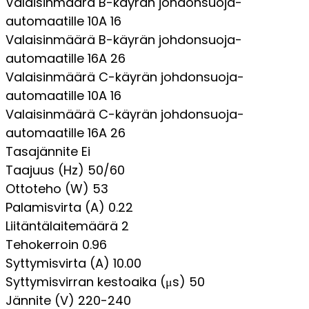
Valaisinmäärä B-käyrän johdonsuoja-
automaatille 10A
16
Valaisinmäärä B-käyrän johdonsuoja-
automaatille 16A
26
Valaisinmäärä C-käyrän johdonsuoja-
automaatille 10A
16
Valaisinmäärä C-käyrän johdonsuoja-
automaatille 16A
26
Tasajännite
Ei
Taajuus (Hz)
50/60
Ottoteho (W)
53
Palamisvirta (A)
0.22
Liitäntälaitemäärä
2
Tehokerroin
0.96
Syttymisvirta (A)
10.00
Syttymisvirran kestoaika (μs)
50
Jännite (V)
220-240