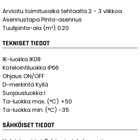
Valmistusmaa
Suomi
Arvioitu toimitusaika tehtaalta
2 - 3 viikkoa
Asennustapa
Pinta-asennus
Tuulipinta-ala (m²)
0.20
TEKNISET TIEDOT
IK-luokka
IK08
Kotelointiluokka
IP66
Ohjaus
ON/OFF
D-merkintä
Kyllä
Suojausluokka
I
Ta-luokka max. (°C)
+50
Ta-luokka min. (°C)
-35
SÄHKÖISET TIEDOT