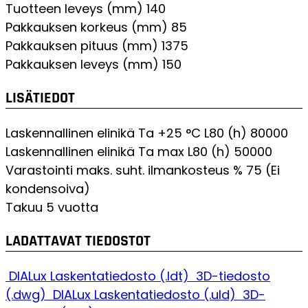
Tuotteen leveys (mm)
140
Pakkauksen korkeus (mm)
85
Pakkauksen pituus (mm)
1375
Pakkauksen leveys (mm)
150
LISÄTIEDOT
Laskennallinen elinikä Ta +25 °C L80 (h)
80000
Laskennallinen elinikä Ta max L80 (h)
50000
Varastointi maks. suht. ilmankosteus %
75 (Ei
kondensoiva)
Takuu
5 vuotta
LADATTAVAT TIEDOSTOT
DIALux Laskentatiedosto (.ldt)
3D-tiedosto
(.dwg)
DIALux Laskentatiedosto (.uld)
3D-