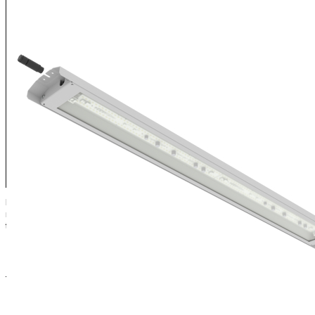
Erityisen matalarunkoinen MARCO-valaisin on koostaan huolimatta
robusti ja mekaanisesti hyvin kestävä soveltuen erinomaisesti
teollisuuden haastaviin olosuhteisiin.
PERUSTIEDOT
Sertifikaatit
UKCA;CE