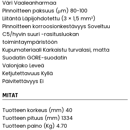
Väri
Vaaleanharmaa
Pinnoitteen paksuus (μm)
80-100
Liitäntä
Läpijohdotettu (3 × 1,5 mm²)
Pinnoitteen korroosionkestävyys
Soveltuu
C5/hyvin suuri -rasitusluokan
toimintaympäristöön
Kupumateriaali
Karkaistu turvalasi, matta
Suodatin
GORE-suodatin
Valonjako
Leveä
Ketjutettavuus
Kyllä
Päivitettävyys
Ei
MITAT
Tuotteen korkeus (mm)
40
Tuotteen pituus (mm)
1334
Tuotteen paino (Kg)
4.70