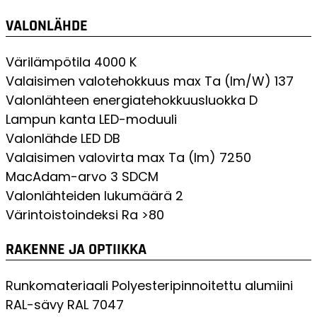
VALONLÄHDE
Värilämpötila
4000 K
Valaisimen valotehokkuus max Ta (lm/W)
137
Valonlähteen energiatehokkuusluokka
D
Lampun kanta
LED-moduuli
Valonlähde
LED DB
Valaisimen valovirta max Ta (lm)
7250
MacAdam-arvo
3 SDCM
Valonlähteiden lukumäärä
2
Värintoistoindeksi
Ra >80
RAKENNE JA OPTIIKKA
Runkomateriaali
Polyesteripinnoitettu alumiini
RAL-sävy
RAL 7047