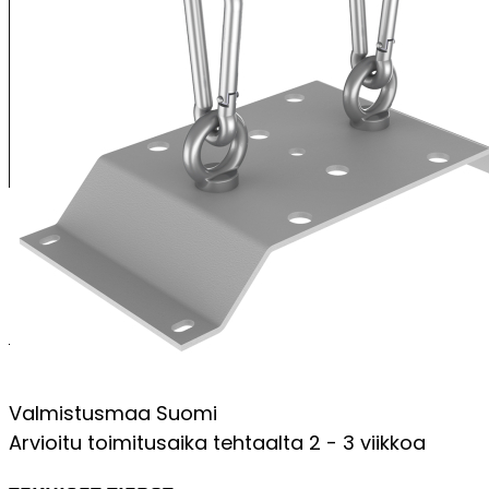
Ripustuskiinnike XENRE-valaisimelle
Kaksipistekiinnitys kahdella karabiinihaalla
Lenkki ja mutteri sähkösinkittyä terästä
Levyosa polyesteripinnoitettua alumiinia
PERUSTIEDOT
Sertifikaatit
UKCA;CE
Valmistusmaa
Suomi
Arvioitu toimitusaika tehtaalta
2 - 3 viikkoa