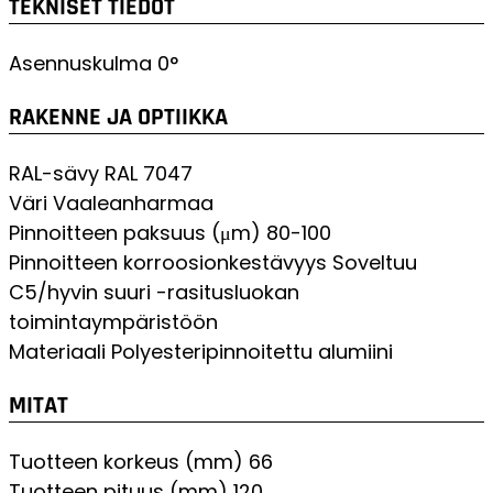
TEKNISET TIEDOT
Asennuskulma
0°
RAKENNE JA OPTIIKKA
RAL-sävy
RAL 7047
Väri
Vaaleanharmaa
Pinnoitteen paksuus (μm)
80-100
Pinnoitteen korroosionkestävyys
Soveltuu
C5/hyvin suuri -rasitusluokan
toimintaympäristöön
Materiaali
Polyesteripinnoitettu alumiini
MITAT
Tuotteen korkeus (mm)
66
Tuotteen pituus (mm)
120