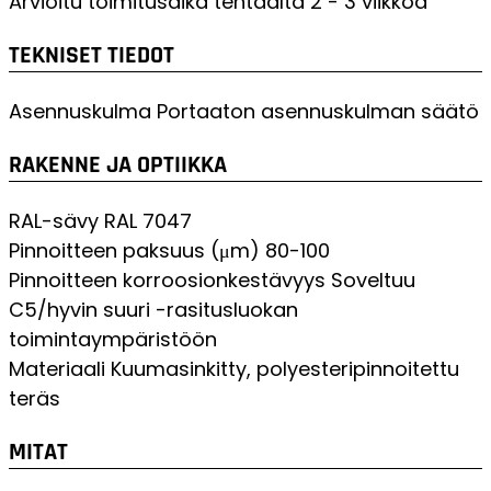
Arvioitu toimitusaika tehtaalta
2 - 3 viikkoa
TEKNISET TIEDOT
Asennuskulma
Portaaton asennuskulman säätö
RAKENNE JA OPTIIKKA
RAL-sävy
RAL 7047
Pinnoitteen paksuus (μm)
80-100
Pinnoitteen korroosionkestävyys
Soveltuu
C5/hyvin suuri -rasitusluokan
toimintaympäristöön
Materiaali
Kuumasinkitty, polyesteripinnoitettu
teräs
MITAT