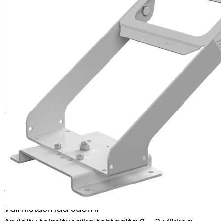
XENRE valonheitinkiinnike
valonheitinkiinnike jalustalla
portaaton valaisimen kallistuskulman säätö
heitinkannakkeen säätö jalustaan nähden 360 astetta,
lukittavissa 22,5 asteen välein
PERUSTIEDOT
Valmistusmaa
Suomi