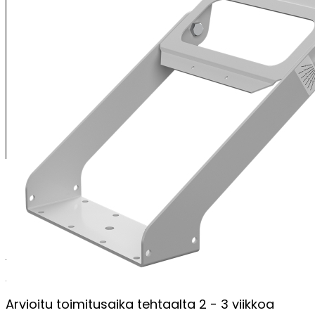
Valonheitinkiinnike ilman jalustaa (vrt. kiinnike X121)
Soveltuu XENRE-valaisimille
Asennetaan kiinteästi suoraan asennuspintaan
Portaaton valaisimen kallistuskulman säätö
PERUSTIEDOT
Valmistusmaa
Suomi
Arvioitu toimitusaika tehtaalta
2 - 3 viikkoa