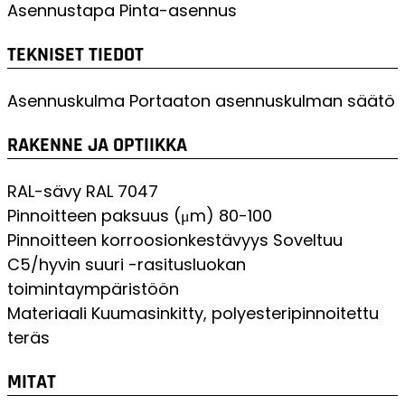
Asennustapa
Pinta-asennus
TEKNISET TIEDOT
Asennuskulma
Portaaton asennuskulman säätö
RAKENNE JA OPTIIKKA
RAL-sävy
RAL 7047
Pinnoitteen paksuus (μm)
80-100
Pinnoitteen korroosionkestävyys
Soveltuu
C5/hyvin suuri -rasitusluokan
toimintaympäristöön
Materiaali
Kuumasinkitty, polyesteripinnoitettu
teräs
MITAT