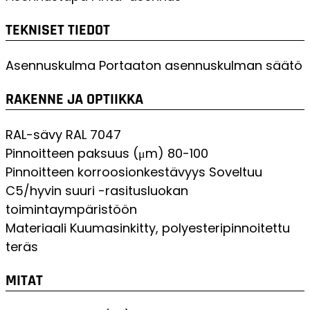
TEKNISET TIEDOT
Asennuskulma
Portaaton asennuskulman säätö
RAKENNE JA OPTIIKKA
RAL-sävy
RAL 7047
Pinnoitteen paksuus (μm)
80-100
Pinnoitteen korroosionkestävyys
Soveltuu
C5/hyvin suuri -rasitusluokan
toimintaympäristöön
Materiaali
Kuumasinkitty, polyesteripinnoitettu
teräs
MITAT