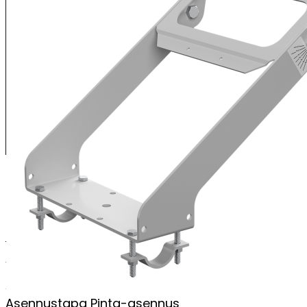
XENRE Valonheitinkiinnike putkikiinnityksellä
valonheitinkiinnike putkikiinnityksellä
portaaton valaisimen kallistuskulman säätö
PERUSTIEDOT
Valmistusmaa
Suomi
Arvioitu toimitusaika tehtaalta
2 - 3 viikkoa
Asennustapa
Pinta-asennus