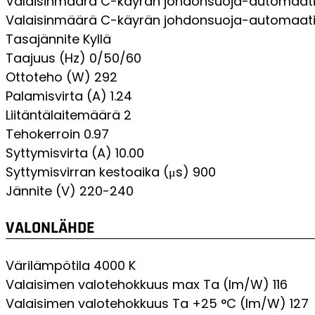
Valaisinmäärä C-käyrän johdonsuoja-automaatil
Valaisinmäärä C-käyrän johdonsuoja-automaatil
Tasajännite
Kyllä
Taajuus (Hz)
0/50/60
Ottoteho (W)
292
Palamisvirta (A)
1.24
Liitäntälaitemäärä
2
Tehokerroin
0.97
Syttymisvirta (A)
10.00
Syttymisvirran kestoaika (μs)
900
Jännite (V)
220-240
VALONLÄHDE
Värilämpötila
4000 K
Valaisimen valotehokkuus max Ta (lm/W)
116
Valaisimen valotehokkuus Ta +25 °C (lm/W)
127