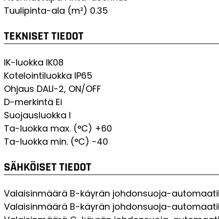
Tuulipinta-ala (m²)
0.35
TEKNISET TIEDOT
IK-luokka
IK08
Kotelointiluokka
IP65
Ohjaus
DALI-2, ON/OFF
D-merkintä
Ei
Suojausluokka
I
Ta-luokka max. (°C)
+60
Ta-luokka min. (°C)
-40
SÄHKÖISET TIEDOT
Valaisinmäärä B-käyrän johdonsuoja-automaatil
Valaisinmäärä B-käyrän johdonsuoja-automaatil