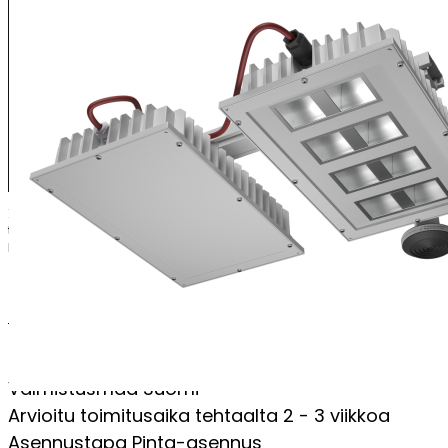
XENRE LED-syväsäteilijä soveltuu erinomaisesti teollisuuden korkeisiin 
terästehtaat sekä valimot. Liitäntälaitteet on sijoitettu erilliseen li
huoltotoimenpiteitä varten. Valaisinosa on varustettu pikaliittimellä.
PERUSTIEDOT
Sertifikaatit
UKCA;CE
Valmistusmaa
Suomi
Arvioitu toimitusaika tehtaalta
2 - 3 viikkoa
Asennustapa
Pinta-asennus