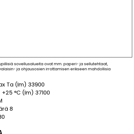
ypillisiä sovellusalueita ovat mm. paperi- ja sellutehtaat,
a valaisin- ja ohjausosien irrottamisen erikseen mahdollisia
ax Ta (lm)
33900
a +25 °C (lm)
37100
M
ärä
8
80
A