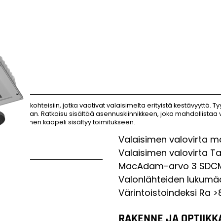
asennuskohteisiin, jotka vaativat valaisimelta erityistä kestävyyttä. Ty
itäntälaiteosaan. Ratkaisu sisältää asennuskiinnikkeen, joka mahdollista
 Osien välinen kaapeli sisältyy toimitukseen.
Valaisimen valovirta m
Valaisimen valovirta T
MacAdam-arvo
3 SDC
Valonlähteiden lukumä
Värintoistoindeksi
Ra >
RAKENNE JA OPTIIKK