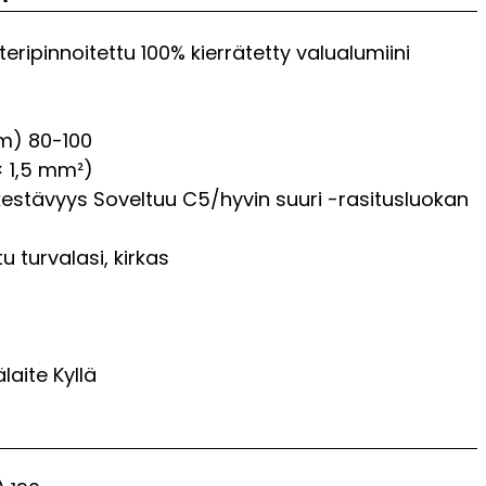
teripinnoitettu 100% kierrätetty valualumiini
μm)
80-100
× 1,5 mm²)
kestävyys
Soveltuu C5/hyvin suuri -rasitusluokan
u turvalasi, kirkas
älaite
Kyllä