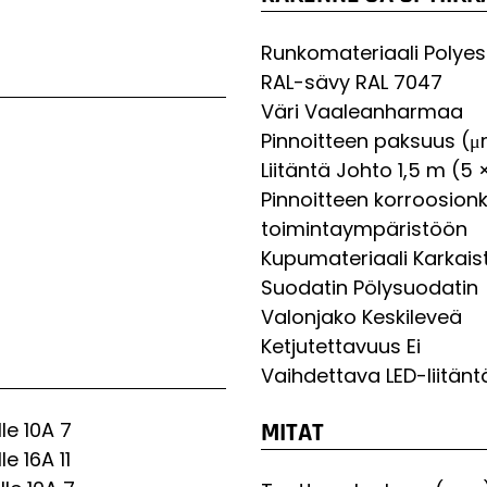
Runkomateriaali
Polyes
RAL-sävy
RAL 7047
Väri
Vaaleanharmaa
Pinnoitteen paksuus (
Liitäntä
Johto 1,5 m (5 
Pinnoitteen korroosion
toimintaympäristöön
Kupumateriaali
Karkaist
Suodatin
Pölysuodatin
Valonjako
Keskileveä
Ketjutettavuus
Ei
Vaihdettava LED-liitänt
le 10A
7
MITAT
le 16A
11