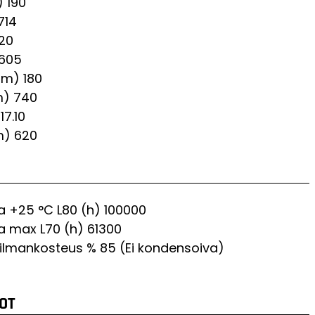
)
190
714
.20
605
mm)
180
m)
740
17.10
m)
620
Ta +25 °C L80 (h)
100000
Ta max L70 (h)
61300
. ilmankosteus %
85 (Ei kondensoiva)
OT