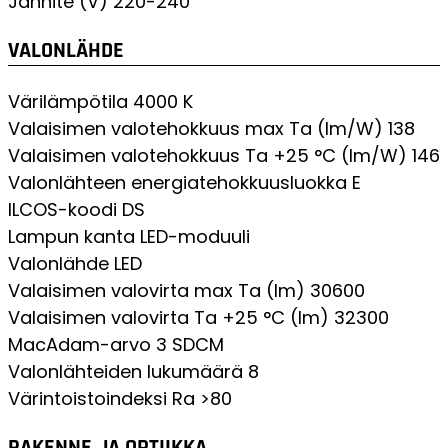
Jännite (V)
220-240
VALONLÄHDE
Värilämpötila
4000 K
Valaisimen valotehokkuus max Ta (lm/W)
138
Valaisimen valotehokkuus Ta +25 °C (lm/W)
146
Valonlähteen energiatehokkuusluokka
E
ILCOS-koodi
DS
Lampun kanta
LED-moduuli
Valonlähde
LED
Valaisimen valovirta max Ta (lm)
30600
Valaisimen valovirta Ta +25 °C (lm)
32300
MacAdam-arvo
3 SDCM
Valonlähteiden lukumäärä
8
Värintoistoindeksi
Ra >80