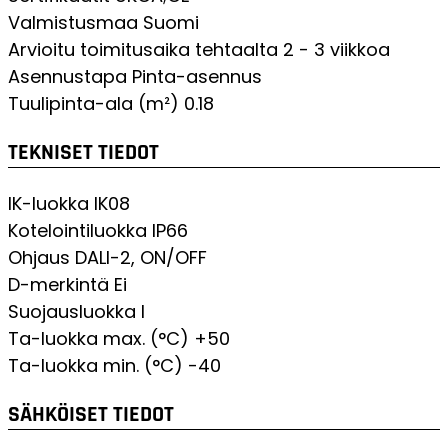
Valmistusmaa
Suomi
Arvioitu toimitusaika tehtaalta
2 - 3 viikkoa
Asennustapa
Pinta-asennus
Tuulipinta-ala (m²)
0.18
TEKNISET TIEDOT
IK-luokka
IK08
Kotelointiluokka
IP66
Ohjaus
DALI-2, ON/OFF
D-merkintä
Ei
Suojausluokka
I
Ta-luokka max. (°C)
+50
Ta-luokka min. (°C)
-40
SÄHKÖISET TIEDOT