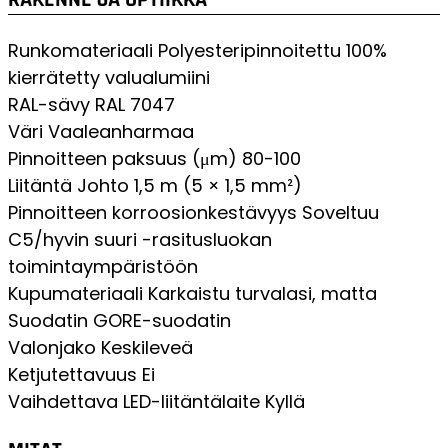
RAKENNE JA OPTIIKKA
Runkomateriaali
Polyesteripinnoitettu 100%
kierrätetty valualumiini
RAL-sävy
RAL 7047
Väri
Vaaleanharmaa
Pinnoitteen paksuus (μm)
80-100
Liitäntä
Johto 1,5 m (5 × 1,5 mm²)
Pinnoitteen korroosionkestävyys
Soveltuu
C5/hyvin suuri -rasitusluokan
toimintaympäristöön
Kupumateriaali
Karkaistu turvalasi, matta
Suodatin
GORE-suodatin
Valonjako
Keskileveä
Ketjutettavuus
Ei
Vaihdettava LED-liitäntälaite
Kyllä