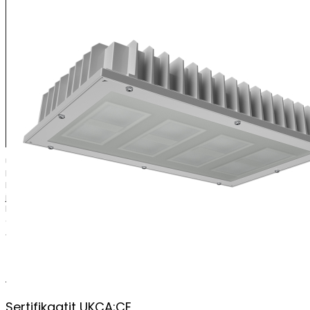
UUSI XENRE LED-syväsäteilijä soveltuu erinomaisesti teollisuuden
korkeisiin asennuskohteisiin, jotka vaativat valaisimelta erityistä
kestävyyttä. Tyypillisiä sovellusalueita ovat mm. konepajat, paperi-
ja sellutehtaat, sahat ja puunjalostusteollisuus, varastot jne.
Polykarbonaattikuvulla varustettuna valaisin soveltuu
erinomaisesti myös mm. elintarviketeollisuuden kohteisiin.
Asennuskisko ja kiinnikkeet tilataan erikseen.
PERUSTIEDOT
Sertifikaatit
UKCA;CE