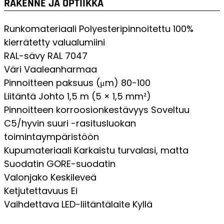
RAKENNE JA OPTIIKKA
Runkomateriaali
Polyesteripinnoitettu 100%
kierrätetty valualumiini
RAL-sävy
RAL 7047
Väri
Vaaleanharmaa
Pinnoitteen paksuus (μm)
80-100
Liitäntä
Johto 1,5 m (5 × 1,5 mm²)
Pinnoitteen korroosionkestävyys
Soveltuu
C5/hyvin suuri -rasitusluokan
toimintaympäristöön
Kupumateriaali
Karkaistu turvalasi, matta
Suodatin
GORE-suodatin
Valonjako
Keskileveä
Ketjutettavuus
Ei
Vaihdettava LED-liitäntälaite
Kyllä