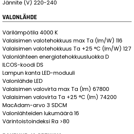
Jännite (V)
220-240
VALONLÄHDE
Värilämpötila
4000 K
Valaisimen valotehokkuus max Ta (lm/W)
116
Valaisimen valotehokkuus Ta +25 °C (lm/W)
127
Valonlähteen energiatehokkuusluokka
D
ILCOS-koodi
DS
Lampun kanta
LED-moduuli
Valonlähde
LED
Valaisimen valovirta max Ta (lm)
67800
Valaisimen valovirta Ta +25 °C (lm)
74200
MacAdam-arvo
3 SDCM
Valonlähteiden lukumäärä
16
Värintoistoindeksi
Ra >80