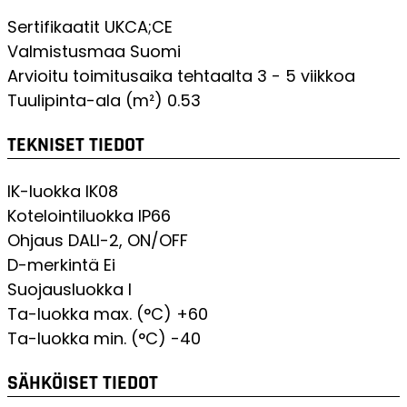
Sertifikaatit
UKCA;CE
Valmistusmaa
Suomi
Arvioitu toimitusaika tehtaalta
3 - 5 viikkoa
Tuulipinta-ala (m²)
0.53
TEKNISET TIEDOT
IK-luokka
IK08
Kotelointiluokka
IP66
Ohjaus
DALI-2, ON/OFF
D-merkintä
Ei
Suojausluokka
I
Ta-luokka max. (°C)
+60
Ta-luokka min. (°C)
-40
SÄHKÖISET TIEDOT