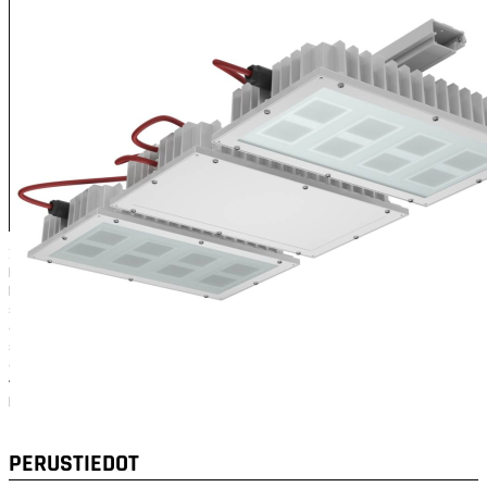
XENRE XL -syväsäteilijä soveltuu erinomaisesti teollisuuden
korkeisiin asennuskohteisiin, jotka vaativat valaisimelta erityistä
kestävyyttä. Tyypillisiä sovellusalueita ovat mm. paperi- ja
sellutehtaat, terästehtaat sekä valimot. Liitäntälaitteet on sijoitettu
erilliseen liitäntälaiteosaan. Ratkaisu sisältää kaksi valaisinosaa
sekä asennuskiinnikkeen, joka mahdollistaa valaisin- ja
ohjausosien irrottamisen erikseen mahdollisia huoltotoimenpiteitä
varten. Valaisinosat on varustettu pikaliittimellä. Osien välinen
kaapeli sisältyy toimitukseen.
PERUSTIEDOT