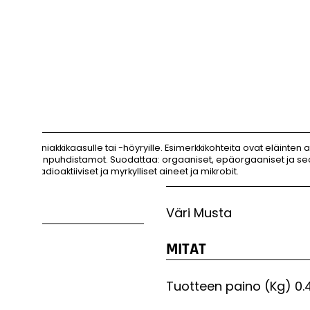
 ammoniakkikaasulle tai -höyryille. Esimerkkikohteita ovat eläinten as
 ja jätevedenpuhdistamot. Suodattaa: orgaaniset, epäorgaaniset ja s
esim. radioaktiiviset ja myrkylliset aineet ja mikrobit.
Väri
Musta
MITAT
Tuotteen paino (Kg)
0.