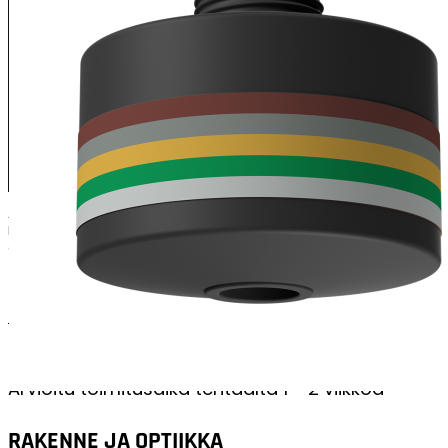
Ammoniakkisuodatinta käytetään yleensä valaisimissa, jotka altistuvat
käsitellään lantaa, pesulat, maalikaupat sekä puhdasvesilaitokset
ammoniakkijohdannaiset kiinteät ja nestemäiset vaaralliset hiukkaset, 
PERUSTIEDOT
Sertifikaatit
UKCA;CE
Arvioitu toimitusaika tehtaalta
1 - 2 viikkoa
RAKENNE JA OPTIIKKA