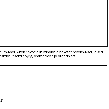
umukset, kuten hevostallit, kanalat ja navetat, rakennukset, joissa
eoskaasut sekä höyryt, ammoniakin ja orgaaniset
40