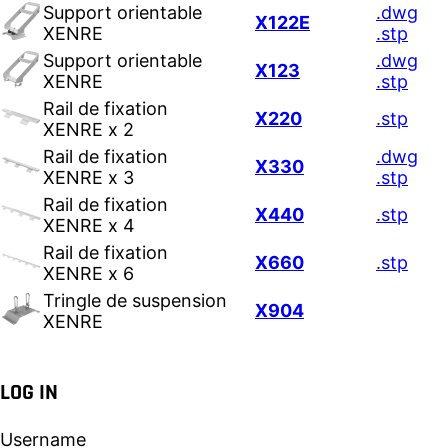
Support orientable
.dwg
X122E
XENRE
.stp
Support orientable
.dwg
X123
XENRE
.stp
Rail de fixation
X220
.stp
XENRE x 2
Rail de fixation
.dwg
X330
XENRE x 3
.stp
Rail de fixation
X440
.stp
XENRE x 4
Rail de fixation
X660
.stp
XENRE x 6
Tringle de suspension
X904
XENRE
LOG IN
Username