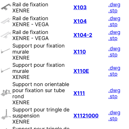
Rail de fixation
.dwg
X103
XENRE
.stp
Rail de fixation
.dwg
X104
XENRE - VEGA
.stp
Rail de fixation
.dwg
X104-2
XENRE - VEGA
.stp
Support pour fixation
.dwg
murale
X110
.stp
XENRE
Support pour fixation
.dwg
murale
X110E
.stp
XENRE
Support non orientable
pour fixation sur tube
.dwg
X111
rond
.stp
XENRE
Support pour tringle de
.dwg
suspension
X1121000
.stp
XENRE
Support pour tringle de