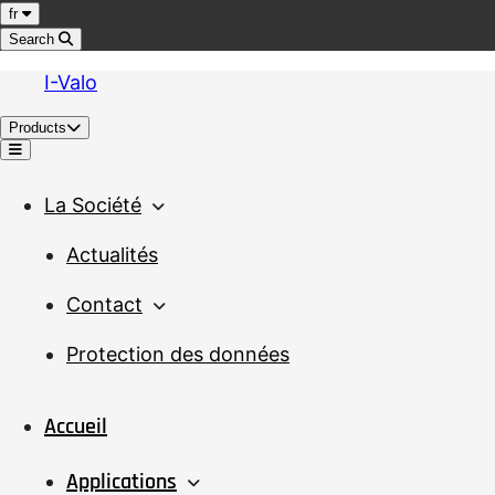
Jump to content
Language
fr
Search
I-Valo
Products
Menu
La Société
Actualités
Contact
Protection des données
Accueil
Applications