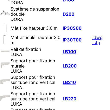
DORA
Système de suspension
double
D200
DORA
Mât fixe hauteur 3,0 m
IP30S00
Mât articulé hauteur 3,0
.dwg
IP30T00
m
.stp
Rail de fixation
LB100
LUKA
Support pour fixation
murale
LB200
LUKA
Support pour fixation
sur tube rond vertical
LB210
LUKA
Support pour fixation
sur tube rond vertical
LB220
LUKA