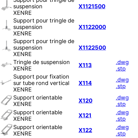
suspension
X1121500
XENRE
Support pour tringle de
suspension
X1122000
XENRE
Support pour tringle de
suspension
X1122500
XENRE
Tringle de suspension
.dwg
X113
XENRE
.stp
Support pour fixation
.dwg
sur tube rond vertical
X114
.stp
XENRE
Support orientable
.dwg
X120
XENRE
.stp
Support orientable
.dwg
X121
XENRE
.stp
Support orientable
.dwg
X122
XENRE
.stp