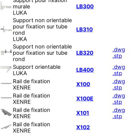
Support pour fixation
murale
LB300
LUKA
Support non orientable
pour fixation sur tube
LB310
rond
LUKA
Support non orientable
.dwg
pour fixation sur tube
LB320
.stp
rond
Support orientable
.dwg
LB400
LUKA
.stp
Rail de fixation
.dwg
X100
XENRE
.stp
Rail de fixation
.dwg
X100E
XENRE
.stp
Rail de fixation
.dwg
X101
XENRE
.stp
Rail de fixation
X102
XENRE