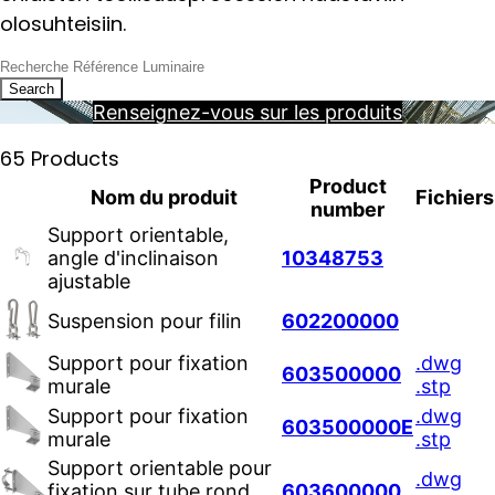
olosuhteisiin.
Search
Renseignez-vous sur les produits
65 Products
Product
Nom du produit
Fichiers
number
Support orientable,
angle d'inclinaison
10348753
ajustable
Suspension pour filin
602200000
Support pour fixation
.dwg
603500000
murale
.stp
Support pour fixation
.dwg
603500000E
murale
.stp
Support orientable pour
.dwg
fixation sur tube rond
603600000