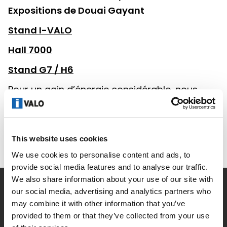
Expositions de Douai Gayant
Stand I-VALO
Hall 7000
Stand G7 / H6
Pour un gain d’énergie considérable, nous
vous proposons selon les atmosphères,
une gamme complète et efficace de
luminaires.
This website uses cookies
We use cookies to personalise content and ads, to
provide social media features and to analyse our traffic.
We also share information about your use of our site with
our social media, advertising and analytics partners who
La Société
may combine it with other information that you’ve
provided to them or that they’ve collected from your use
Actualités