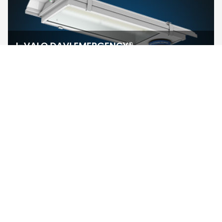
I-VALO DAVI EMERGENCY®
Wersja oprawy awaryjnej DAVI z
wbudowanym akumulatorem na trzy
godziny.
Ta +45 °C, IP65!