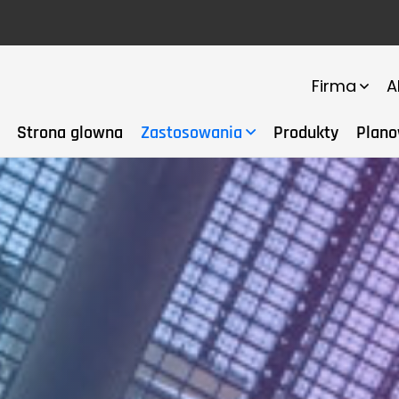
Firma
A
Strona glowna
Zastosowania
Produkty
Plano