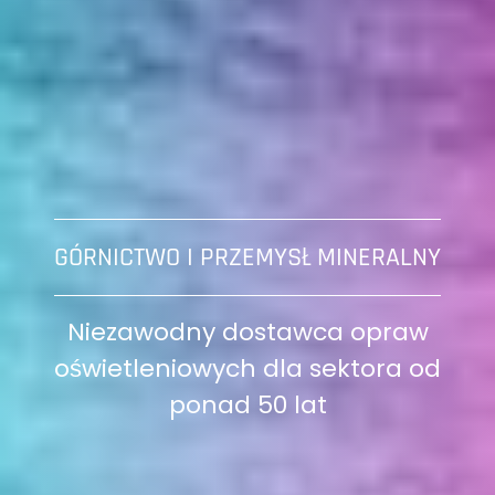
GÓRNICTWO I PRZEMYSŁ MINERALNY
Niezawodny dostawca opraw
oświetleniowych dla sektora od
ponad 50 lat