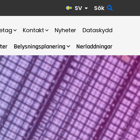
SV
Sök
etag
Kontakt
Nyheter
Dataskydd
ter
Belysningsplanering
Nerladdningar