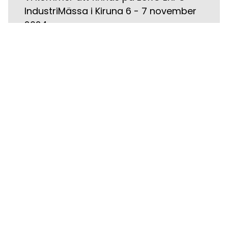
IndustriMässa i Kiruna 6 - 7 november
2024.…
18.08.2023
EURO EXPO INDUSTRIMÄSSA
Lappland - Gällivare 30 - 31 augusti
2023. Möt industrins ledande
leverantörer i Isborgen Isarena…