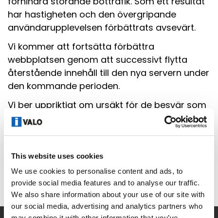
förhindra störande bottrafik. Som ett resultat
har hastigheten och den övergripande
användarupplevelsen förbättrats avsevärt.
Vi kommer att fortsätta förbättra
webbplatsen genom att successivt flytta
återstående innehåll till den nya servern under
den kommande perioden.
Vi ber uppriktigt om ursäkt för de besvär som
den långsamma prestandan på vår
webbplats har orsakat under de senaste
månaderna. Vi uppskattar verkligen ert
tålamod och er förståelse medan vi arbetade
This website uses cookies
med att lösa dessa problem.
We use cookies to personalise content and ads, to
provide social media features and to analyse our traffic.
We also share information about your use of our site with
our social media, advertising and analytics partners who
may combine it with other information that you’ve