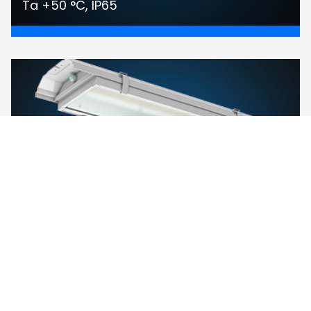
Ta +50 °C, IP65
I-VALO DAVI EMERGENCY®
Ny säkerhetsljusversion av DAVI med 3
timmars integrerat batteri.
Ta +45 °C, IP65!