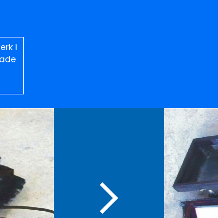
rk i
sade