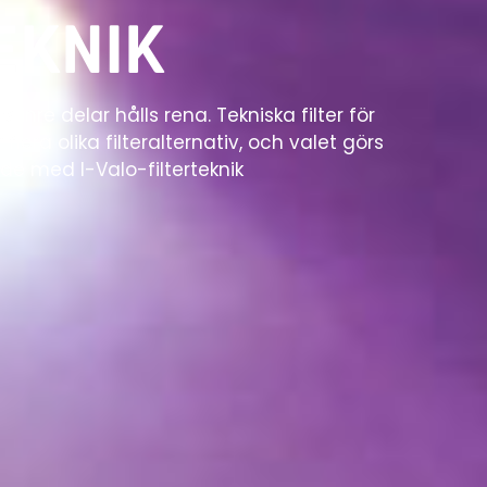
EKNIK
s inre delar hålls rena. Tekniska filter för
era olika filteralternativ, och valet görs
de med I-Valo-filterteknik