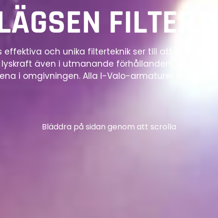
LÄGSEN FILTERT
 effektiva och unika filterteknik ser till att armaturen
yskraft även i utmanande förhållanden. Vi erbjuder fl
na i omgivningen. Alla I-Valo-armaturer är utrusta
Bläddra på sidan genom att scrolla