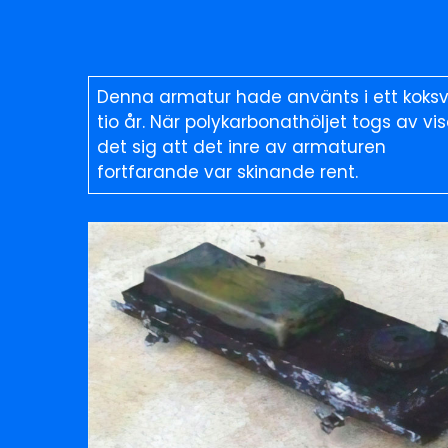
Denna armatur hade använts i ett koksve
tio år. När polykarbonathöljet togs av vi
det sig att det inre av armaturen
fortfarande var skinande rent.