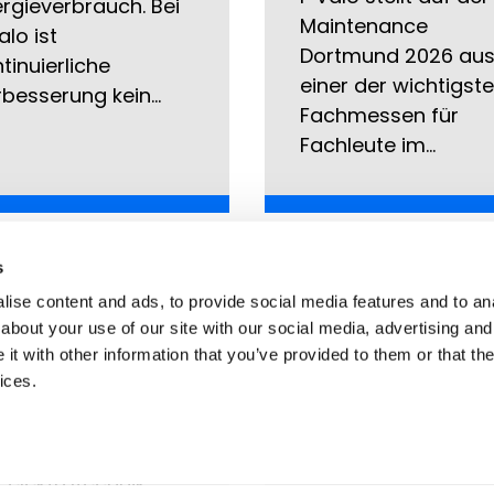
rgieverbrauch. Bei
Maintenance
alo ist
Dortmund 2026 aus
tinuierliche
einer der wichtigst
rbesserung kein…
Fachmessen für
Fachleute im…
s
02.2025
26.04.2023
ise content and ads, to provide social media features and to anal
about your use of our site with our social media, advertising and
EKTROTECHNIK
ELTEC 2023
t with other information that you’ve provided to them or that the
RTMUND 2025
Willkommen an
ices.
unserem Stand auf
llkommen an
der eltec Messe in
serem Stand auf
Nürnberg am 23-2
 elektrotechnik