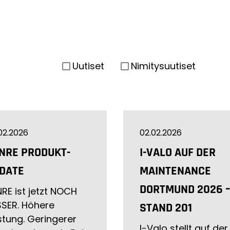
Uutiset
Nimitysuutiset
02.2026
02.02.2026
NRE PRODUKT-
I-VALO AUF DER
DATE
MAINTENANCE
DORTMUND 2026 –
RE ist jetzt NOCH
SSER. Höhere
STAND 201
stung. Geringerer
I-Valo stellt auf der