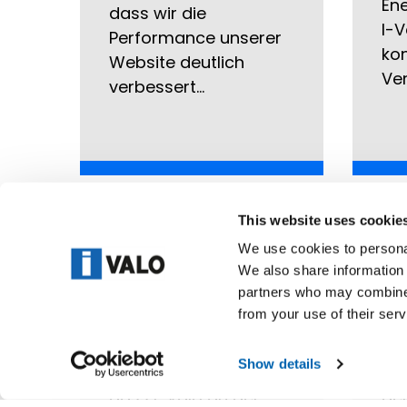
Ene
dass wir die
I-V
Performance unserer
kon
Website deutlich
Ve
verbessert…
This website uses cookie
23.07.2025
07.
We use cookies to personal
We also share information 
MAINTENANCE
EL
partners who may combine i
MÜNCHEN 2025
DO
from your use of their serv
Wir freuen uns, Ihnen
Wi
Show details
mitteilen zu können,
un
dass I-Valo an der
der