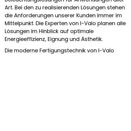
Art. Bei den zu realisierenden Lösungen stehen
die Anforderungen unserer Kunden immer im
Mittelpunkt. Die Experten von I-Valo planen alle
Lösungen im Hinblick auf optimale
Energieeffizienz, Eignung und Ästhetik.
Die moderne Fertigungstechnik von I-Valo
ermöglicht viele verschiedene Optionen und
Kombinationen, mit deren Hilfe aus
Standardprodukten zu wettbewerbsfähigen
Preisen individuelle, maßgeschneiderte und
innovative Pakete geschnürt werden können.
Die Tätigkeit von I-Valo im Rahmen von
Qualität, Umwelt und Gesundheit und
Sicherheit am Arbeitsplatz ist mit
Qualitätsmanagementsystemen zertifiziert