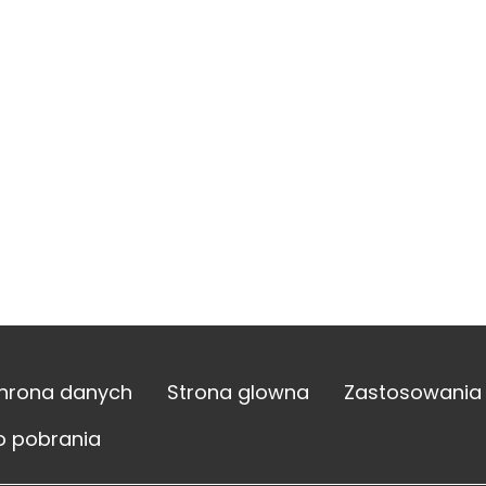
hrona danych
Strona glowna
Zastosowania
o pobrania