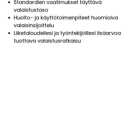
Standardien vaatimukset täyttävä
valaistustaso
Huolto- ja käyttötoimenpiteet huomioiva
valaisinsijoittelu
Liiketaloudellesi ja työntekijöillesi lisäarvoa
tuottava valaistusratkaisu
TULOSTEN 3D-VISUALISOINTI
I-Valo käyttää itsenäistä ja
valaisinvalmistajista riippumatonta DIALux Evo
-valaistussuunnitteluohjelmaa, jonka avulla
valaistussuunnitelmat voidaan visualisoida.