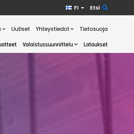
FI
Etsi
s
Uutiset
Yhteystiedot
Tietosuoja
uotteet
Valaistussuunnittelu
Lataukset