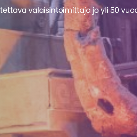
tettava valaisintoimittaja jo yli 50 vu