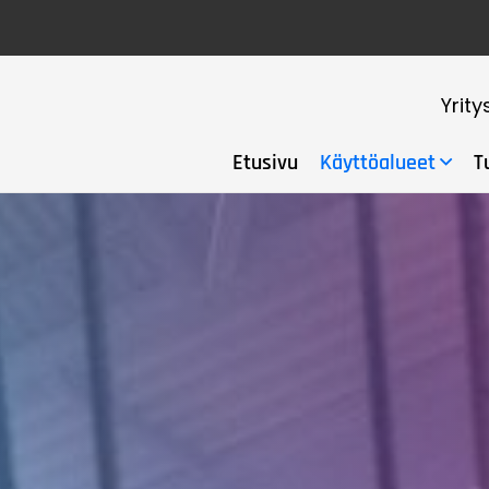
Yrity
Etusivu
Käyttöalueet
T