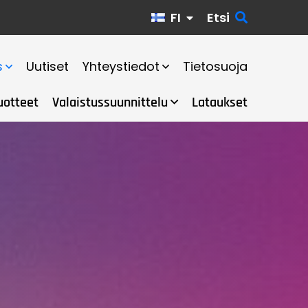
FI
Etsi
s
Uutiset
Yhteystiedot
Tietosuoja
uotteet
Valaistussuunnittelu
Lataukset