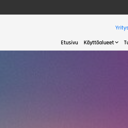
Yrity
Etusivu
Käyttöalueet
T