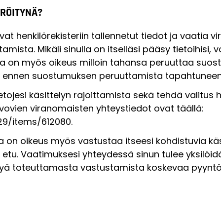
ERÖITYNÄ?
vat henkilörekisteriin tallennetut tiedot ja vaatia
mista. Mikäli sinulla on itselläsi pääsy tietoihisi, v
la on myös oikeus milloin tahansa peruuttaa suost
 ennen suostumuksen peruuttamista tapahtuneen k
tojesi käsittelyn rajoittamista sekä tehdä valitus h
lvovien viranomaisten yhteystiedot ovat täällä:
29/items/612080.
lla on oikeus myös vastustaa itseesi kohdistuvia käsi
etu. Vaatimuksesi yhteydessä sinun tulee yksilöidä
ytyä toteuttamasta vastustamista koskevaa pyynt