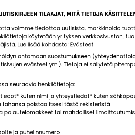
A UUTISKIRJEEN TILAAJAT, MITÄ TIETOJA KÄSITTEL
otta voimme tiedottaa uutisista, markkinoida tuotte
ilötietoja käytetään yrityksen verkkosivuston, tuo
istä. Lue lisää kohdasta: Evästeet.
steröidyn antamaan suostumukseen (yhteydenottolom
isivujen evästeet ym.). Tietoja ei säilytetä pitempä
sä seuraavia henkilötietoja:
stiedot* kuten nimi ja yhteystiedot* kuten sähköpo
ka tahansa poistaa itsesi tästä rekisteristä
ja palautelomakkeet tai mahdolliset ilmoittautum
soite ja puhelinnumero