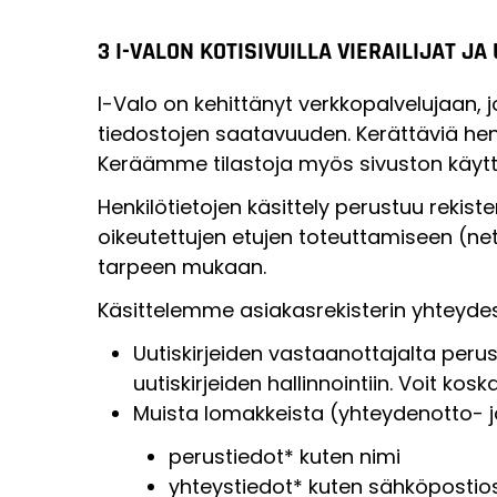
3 I-VALON KOTISIVUILLA VIERAILIJAT J
I-Valo on kehittänyt verkkopalvelujaan, j
tiedostojen saatavuuden. Kerättäviä henk
Keräämme tilastoja myös sivuston käyttäj
Henkilötietojen käsittely perustuu reki
oikeutettujen etujen toteuttamiseen (nett
tarpeen mukaan.
Käsittelemme asiakasrekisterin yhteydes
Uutiskirjeiden vastaanottajalta peru
uutiskirjeiden hallinnointiin. Voit kos
Muista lomakkeista (yhteydenotto- 
perustiedot* kuten nimi
yhteystiedot* kuten sähköpostio