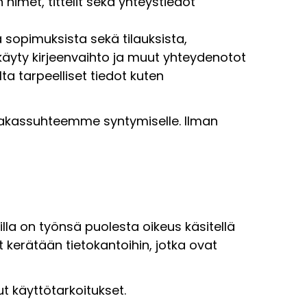
 nimet, tittelit sekä yhteystiedot
 sopimuksista sekä tilauksista,
käyty kirjeenvaihto ja muut yhteydenotot
a tarpeelliset tiedot kuten
iakassuhteemme syntymiselle. Ilman
illa on työnsä puolesta oikeus käsitellä
t kerätään tietokantoihin, jotka ovat
t käyttötarkoitukset.