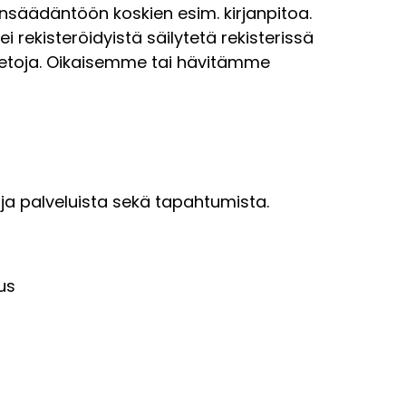
insäädäntöön koskien esim. kirjanpitoa.
i rekisteröidyistä säilytetä rekisterissä
ötietoja. Oikaisemme tai hävitämme
ja palveluista sekä tapahtumista.
us