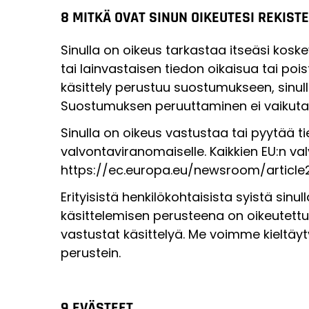
8 MITKÄ OVAT SINUN OIKEUTESI REKIST
Sinulla on oikeus tarkastaa itseäsi koske
tai lainvastaisen tiedon oikaisua tai poista
käsittely perustuu suostumukseen, sinul
Suostumuksen peruuttaminen ei vaikuta
Sinulla on oikeus vastustaa tai pyytää tie
valvontaviranomaiselle. Kaikkien EU:n va
https://ec.europa.eu/newsroom/article
Erityisistä henkilökohtaisista syistä sinu
käsittelemisen perusteena on oikeutettu 
vastustat käsittelyä. Me voimme kieltä
perustein.
9 EVÄSTEET