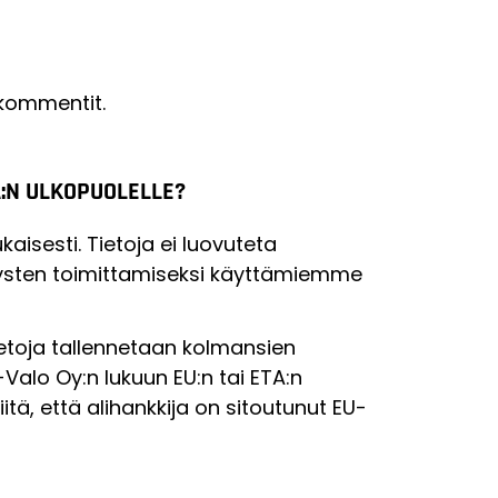
 kommentit.
A:N ULKOPUOLELLE?
aisesti. Tietoja ei luovuteta
etysten toimittamiseksi käyttämiemme
ötietoja tallennetaan kolmansien
-Valo Oy:n lukuun EU:n tai ETA:n
iitä, että alihankkija on sitoutunut EU-