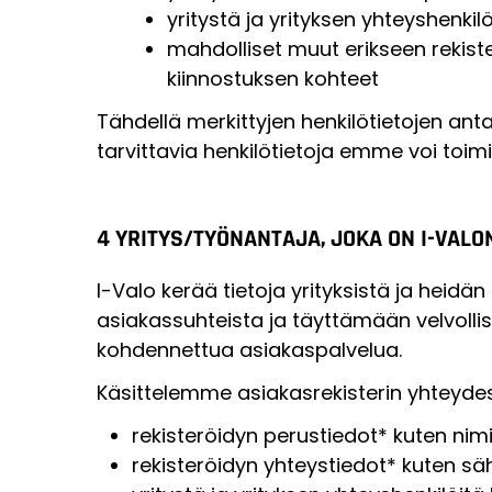
yritystä ja yrityksen yhteyshenkilö
mahdolliset muut erikseen rekist
kiinnostuksen kohteet
Tähdellä merkittyjen henkilötietojen a
tarvittavia henkilötietoja emme voi toimi
4 YRITYS/TYÖNANTAJA, JOKA ON I-VALO
I-Valo kerää tietoja yrityksistä ja heidä
asiakassuhteista ja täyttämään velvollis
kohdennettua asiakaspalvelua.
Käsittelemme asiakasrekisterin yhteydes
rekisteröidyn perustiedot* kuten nimi
rekisteröidyn yhteystiedot* kuten sä