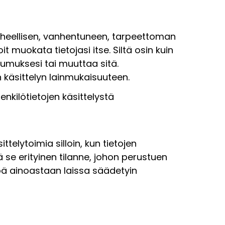
 virheellisen, vanhentuneen, tarpeettoman
oit muokata tietojasi itse. Siltä osin kuin
umuksesi tai muuttaa sitä.
äsittelyn lainmukaisuuteen.
enkilötietojen käsittelystä
ttelytoimia silloin, kun tietojen
 se erityinen tilanne, johon perustuen
öä ainoastaan laissa säädetyin