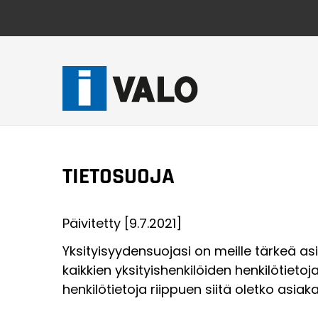
Skip
to
content
TIETOSUOJA
Päivitetty [9.7.2021]
Yksityisyydensuojasi on meille tärkeä
kaikkien yksityishenkilöiden henkilötiet
henkilötietoja riippuen siitä oletko asiak