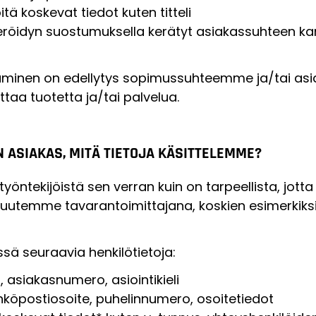
itä koskevat tiedot kuten titteli
eröidyn suostumuksella kerätyt asiakassuhteen kann
ntaminen on edellytys sopimussuhteemme ja/tai as
ttaa tuotetta ja/tai palvelua.
N ASIAKAS, MITÄ TIETOJA KÄSITTELEMME?
n työntekijöistä sen verran kuin on tarpeellista, j
uutemme tavarantoimittajana, koskien esimerkiksi 
sä seuraavia henkilötietoja:
, asiakasnumero, asiointikieli
hköpostiosoite, puhelinnumero, osoitetiedot