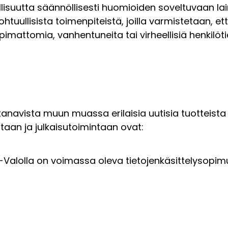
lisuutta säännöllisesti huomioiden soveltuvaan la
uullisista toimenpiteistä, joilla varmistetaan, ette
pimattomia, vanhentuneita tai virheellisiä henkil
anavista muun muassa erilaisia uutisia tuotteista 
ontaan ja julkaisutoimintaan ovat:
I-Valolla on voimassa oleva tietojenkäsittelysopim