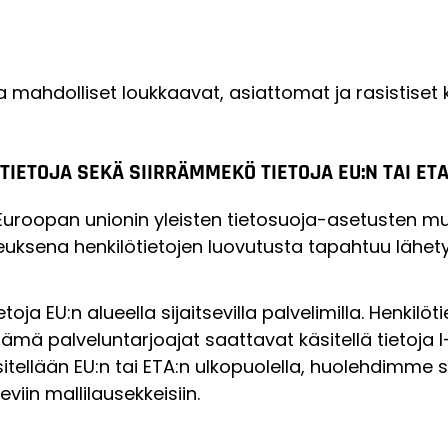
mahdolliset loukkaavat, asiattomat ja rasistiset
IETOJA SEKÄ SIIRRÄMMEKÖ TIETOJA EU:N TAI ET
 Euroopan unionin yleisten tietosuoja-asetusten muk
keuksena henkilötietojen luovutusta tapahtuu läh
toja EU:n alueella sijaitsevilla palvelimilla. Henkil
nämä palveluntarjoajat saattavat käsitellä tietoja I
äsitellään EU:n tai ETA:n ulkopuolella, huolehdimme s
viin mallilausekkeisiin.