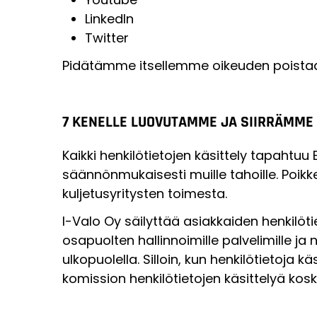
LinkedIn
Twitter
Pidätämme itsellemme oikeuden poistaa 
7 KENELLE LUOVUTAMME JA SIIRRÄMME T
Kaikki henkilötietojen käsittely tapahtuu
säännönmukaisesti muille tahoille. Poik
kuljetusyritysten toimesta.
I-Valo Oy säilyttää asiakkaiden henkilötie
osapuolten hallinnoimille palvelimille ja 
ulkopuolella. Silloin, kun henkilötietoja k
komission henkilötietojen käsittelyä koske