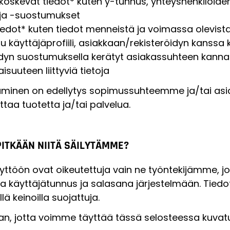
 koskevat tiedot* kuten y-tunnus, yhteyshenkilöiden
t ja -suostumukset
edot* kuten tiedot menneistä ja voimassa olevista
käyttäjäprofiili, asiakkaan/rekisteröidyn kanssa 
dyn suostumuksella kerätyt asiakassuhteen kannalt
isuuteen liittyviä tietoja
ntaminen on edellytys sopimussuhteemme ja/tai as
ttaa tuotetta ja/tai palvelua.
PITKÄÄN NIITÄ SÄILYTÄMME?
äyttöön ovat oikeutettuja vain ne työntekijämme, jo
oma käyttäjätunnus ja salasana järjestelmään. Tiedo
lä keinoilla suojattuja.
jan, jotta voimme täyttää tässä selosteessa kuvatu