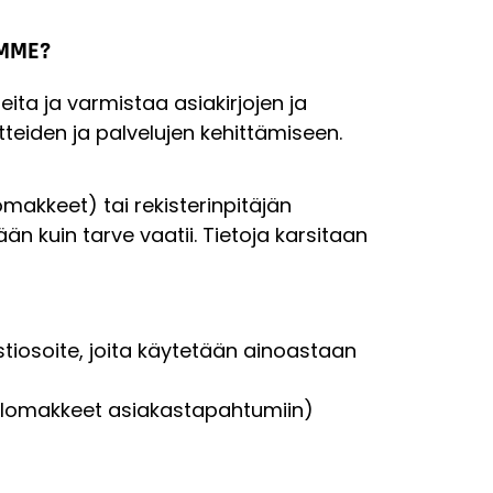
EMME?
ita ja varmistaa asiakirjojen ja
tteiden ja palvelujen kehittämiseen.
akkeet) tai rekisterinpitäjän
än kuin tarve vaatii. Tietoja karsitaan
stiosoite, joita käytetään ainoastaan
islomakkeet asiakastapahtumiin)