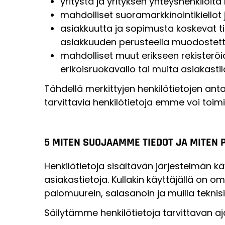
yritystä ja yrityksen yhteyshenkilöitä
mahdolliset suoramarkkinointikiello
asiakkuutta ja sopimusta koskevat ti
asiakkuuden perusteella muodostettu 
mahdolliset muut erikseen rekisteröi
erikoisruokavalio tai muita asiakastila
Tähdellä merkittyjen henkilötietojen a
tarvittavia henkilötietoja emme voi toimi
5 MITEN SUOJAAMME TIEDOT JA MITEN 
Henkilötietoja sisältävän järjestelmän k
asiakastietoja. Kullakin käyttäjällä on 
palomuurein, salasanoin ja muilla teknisil
Säilytämme henkilötietoja tarvittavan a