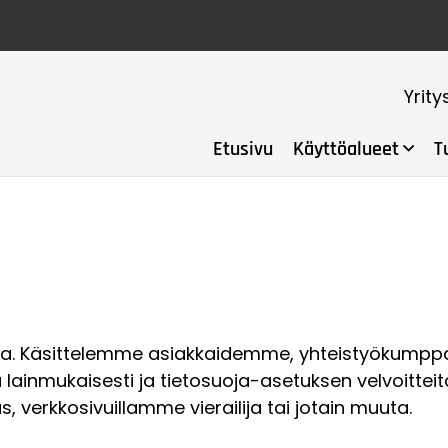
Yrity
Etusivu
Käyttöalueet
T
 asia. Käsittelemme asiakkaidemme, yhteistyökum
oja lainmukaisesti ja tietosuoja-asetuksen velvoitt
as, verkkosivuillamme vierailija tai jotain muuta.