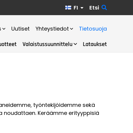
FI
Etsi
s
Uutiset
Yhteystiedot
Tietosuoja
uotteet
Valaistussuunnittelu
Lataukset
ppaneidemme, työntekijöidemme sekä
eita noudattaen. Keräämme erityyppisiä