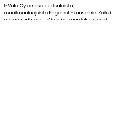
I-Valo Oy on osa ruotsalaista,
maailmanlaajuista Fagerhult-konsernia. Kaikki
ryhmän yritykset, I-Valo mukaan lukien, ovat
vahvasti sitoutuneet noudattamaan yhteisiä
eettisiä pelisääntöjä ja toimintatapoja.
Jokainen I-Valon työntekijä on tutustunut
ohjeistukseen ja henkilökohtaisesti sitoutunut
noudattamaan oheisia hyvän liiketavan
periaatteita.