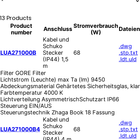
13 Products
Product
Stromverbrauch
Anschluss
Dateien
number
(W)
Kabel und
Schuko
.dwg
LUA271000B
Stecker
68
.stp
.txt
(IP44) 1,5
.ldt
.uld
m
Filter
GORE Filter
Lichtstrom (Leuchte) max Ta (lm)
9450
Abdeckungsmaterial
Gehärtetes Sicherheitsglas, klar
Farbtemperatur
4000 K
Lichtverteilung
Asymmetrisch
Schutzart
IP66
Steuerung
EIN/AUS
Steuerungstechnik
Zhaga Book 18 Fassung
Kabel und
.dwg
Schuko
LUA271000B4
68
.stp
.txt
Stecker
.ldt
.uld
(IP44) 4 m