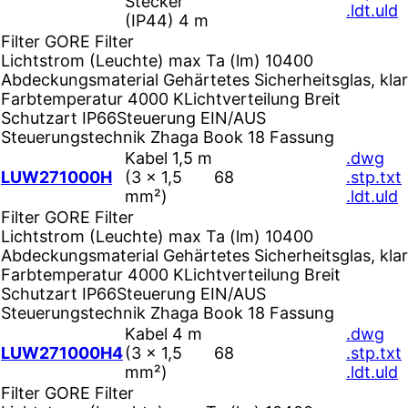
Stecker
.ldt
.uld
(IP44) 4 m
Filter
GORE Filter
Lichtstrom (Leuchte) max Ta (lm)
10400
Abdeckungsmaterial
Gehärtetes Sicherheitsglas, klar
Farbtemperatur
4000 K
Lichtverteilung
Breit
Schutzart
IP66
Steuerung
EIN/AUS
Steuerungstechnik
Zhaga Book 18 Fassung
Kabel 1,5 m
.dwg
LUW271000H
(3 × 1,5
68
.stp
.txt
mm²)
.ldt
.uld
Filter
GORE Filter
Lichtstrom (Leuchte) max Ta (lm)
10400
Abdeckungsmaterial
Gehärtetes Sicherheitsglas, klar
Farbtemperatur
4000 K
Lichtverteilung
Breit
Schutzart
IP66
Steuerung
EIN/AUS
Steuerungstechnik
Zhaga Book 18 Fassung
Kabel 4 m
.dwg
LUW271000H4
(3 × 1,5
68
.stp
.txt
mm²)
.ldt
.uld
Filter
GORE Filter