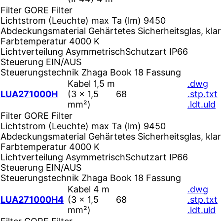
Filter
GORE Filter
Lichtstrom (Leuchte) max Ta (lm)
9450
Abdeckungsmaterial
Gehärtetes Sicherheitsglas, klar
Farbtemperatur
4000 K
Lichtverteilung
Asymmetrisch
Schutzart
IP66
Steuerung
EIN/AUS
Steuerungstechnik
Zhaga Book 18 Fassung
Kabel 1,5 m
.dwg
LUA271000H
(3 × 1,5
68
.stp
.txt
mm²)
.ldt
.uld
Filter
GORE Filter
Lichtstrom (Leuchte) max Ta (lm)
9450
Abdeckungsmaterial
Gehärtetes Sicherheitsglas, klar
Farbtemperatur
4000 K
Lichtverteilung
Asymmetrisch
Schutzart
IP66
Steuerung
EIN/AUS
Steuerungstechnik
Zhaga Book 18 Fassung
Kabel 4 m
.dwg
LUA271000H4
(3 × 1,5
68
.stp
.txt
mm²)
.ldt
.uld