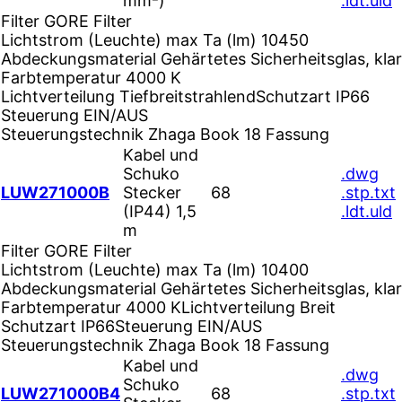
mm²)
.ldt
.uld
Filter
GORE Filter
Lichtstrom (Leuchte) max Ta (lm)
10450
Abdeckungsmaterial
Gehärtetes Sicherheitsglas, klar
Farbtemperatur
4000 K
Lichtverteilung
Tiefbreitstrahlend
Schutzart
IP66
Steuerung
EIN/AUS
Steuerungstechnik
Zhaga Book 18 Fassung
Kabel und
Schuko
.dwg
LUW271000B
Stecker
68
.stp
.txt
(IP44) 1,5
.ldt
.uld
m
Filter
GORE Filter
Lichtstrom (Leuchte) max Ta (lm)
10400
Abdeckungsmaterial
Gehärtetes Sicherheitsglas, klar
Farbtemperatur
4000 K
Lichtverteilung
Breit
Schutzart
IP66
Steuerung
EIN/AUS
Steuerungstechnik
Zhaga Book 18 Fassung
Kabel und
.dwg
Schuko
LUW271000B4
68
.stp
.txt