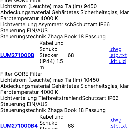
Filter
GORE Filter
Lichtstrom (Leuchte) max Ta (lm)
9450
Abdeckungsmaterial
Gehärtetes Sicherheitsglas, klar
Farbtemperatur
4000 K
Lichtverteilung
Asymmetrisch
Schutzart
IP66
Steuerung
EIN/AUS
Steuerungstechnik
Zhaga Book 18 Fassung
Kabel und
Schuko
.dwg
LUM271000B
Stecker
68
.stp
.txt
(IP44) 1,5
.ldt
.uld
m
Filter
GORE Filter
Lichtstrom (Leuchte) max Ta (lm)
10450
Abdeckungsmaterial
Gehärtetes Sicherheitsglas, klar
Farbtemperatur
4000 K
Lichtverteilung
Tiefbreitstrahlend
Schutzart
IP66
Steuerung
EIN/AUS
Steuerungstechnik
Zhaga Book 18 Fassung
Kabel und
.dwg
Schuko
LUM271000B4
68
.stp
.txt
Stecker