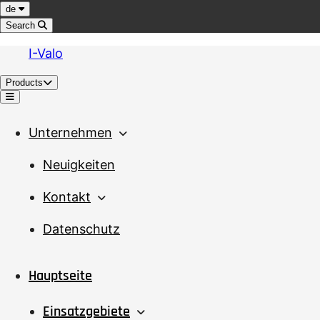
Jump to content
Language
de
Search
I-Valo
Products
Menu
Unternehmen
Neuigkeiten
Kontakt
Datenschutz
Hauptseite
Einsatzgebiete