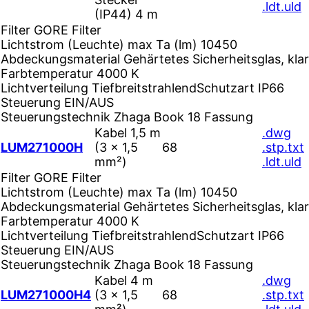
.ldt
.uld
(IP44) 4 m
Filter
GORE Filter
Lichtstrom (Leuchte) max Ta (lm)
10450
Abdeckungsmaterial
Gehärtetes Sicherheitsglas, klar
Farbtemperatur
4000 K
Lichtverteilung
Tiefbreitstrahlend
Schutzart
IP66
Steuerung
EIN/AUS
Steuerungstechnik
Zhaga Book 18 Fassung
Kabel 1,5 m
.dwg
LUM271000H
(3 × 1,5
68
.stp
.txt
mm²)
.ldt
.uld
Filter
GORE Filter
Lichtstrom (Leuchte) max Ta (lm)
10450
Abdeckungsmaterial
Gehärtetes Sicherheitsglas, klar
Farbtemperatur
4000 K
Lichtverteilung
Tiefbreitstrahlend
Schutzart
IP66
Steuerung
EIN/AUS
Steuerungstechnik
Zhaga Book 18 Fassung
Kabel 4 m
.dwg
LUM271000H4
(3 × 1,5
68
.stp
.txt