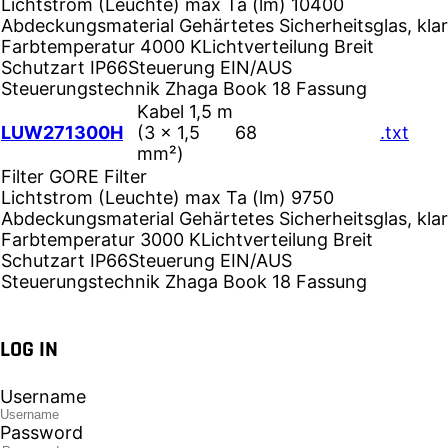
Lichtstrom (Leuchte) max Ta (lm)
10400
Abdeckungsmaterial
Gehärtetes Sicherheitsglas, klar
Farbtemperatur
4000 K
Lichtverteilung
Breit
Schutzart
IP66
Steuerung
EIN/AUS
Steuerungstechnik
Zhaga Book 18 Fassung
Kabel 1,5 m
LUW271300H
(3 × 1,5
68
.txt
mm²)
Filter
GORE Filter
Lichtstrom (Leuchte) max Ta (lm)
9750
Abdeckungsmaterial
Gehärtetes Sicherheitsglas, klar
Farbtemperatur
3000 K
Lichtverteilung
Breit
Schutzart
IP66
Steuerung
EIN/AUS
Steuerungstechnik
Zhaga Book 18 Fassung
LOG IN
Username
Password