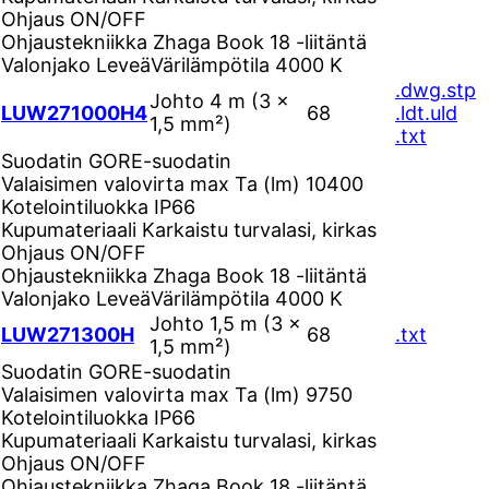
Ohjaus
ON/OFF
Ohjaustekniikka
Zhaga Book 18 -liitäntä
Valonjako
Leveä
Värilämpötila
4000 K
.dwg
.stp
Johto 4 m (3 ×
LUW271000H4
68
.ldt
.uld
1,5 mm²)
.txt
Suodatin
GORE-suodatin
Valaisimen valovirta max Ta (lm)
10400
Kotelointiluokka
IP66
Kupumateriaali
Karkaistu turvalasi, kirkas
Ohjaus
ON/OFF
Ohjaustekniikka
Zhaga Book 18 -liitäntä
Valonjako
Leveä
Värilämpötila
4000 K
Johto 1,5 m (3 ×
LUW271300H
68
.txt
1,5 mm²)
Suodatin
GORE-suodatin
Valaisimen valovirta max Ta (lm)
9750
Kotelointiluokka
IP66
Kupumateriaali
Karkaistu turvalasi, kirkas
Ohjaus
ON/OFF
Ohjaustekniikka
Zhaga Book 18 -liitäntä