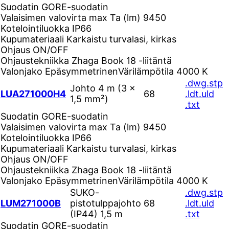
Suodatin
GORE-suodatin
Valaisimen valovirta max Ta (lm)
9450
Kotelointiluokka
IP66
Kupumateriaali
Karkaistu turvalasi, kirkas
Ohjaus
ON/OFF
Ohjaustekniikka
Zhaga Book 18 -liitäntä
Valonjako
Epäsymmetrinen
Värilämpötila
4000 K
.dwg
.stp
Johto 4 m (3 ×
LUA271000H4
68
.ldt
.uld
1,5 mm²)
.txt
Suodatin
GORE-suodatin
Valaisimen valovirta max Ta (lm)
9450
Kotelointiluokka
IP66
Kupumateriaali
Karkaistu turvalasi, kirkas
Ohjaus
ON/OFF
Ohjaustekniikka
Zhaga Book 18 -liitäntä
Valonjako
Epäsymmetrinen
Värilämpötila
4000 K
SUKO-
.dwg
.stp
LUM271000B
pistotulppajohto
68
.ldt
.uld
(IP44) 1,5 m
.txt
Suodatin
GORE-suodatin