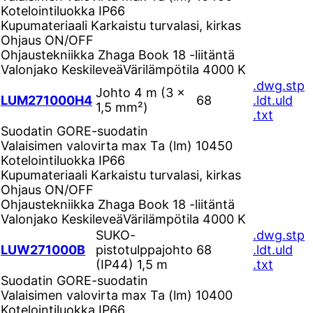
Kotelointiluokka
IP66
Kupumateriaali
Karkaistu turvalasi, kirkas
Ohjaus
ON/OFF
Ohjaustekniikka
Zhaga Book 18 -liitäntä
Valonjako
Keskileveä
Värilämpötila
4000 K
.dwg
.stp
Johto 4 m (3 ×
LUM271000H4
68
.ldt
.uld
1,5 mm²)
.txt
Suodatin
GORE-suodatin
Valaisimen valovirta max Ta (lm)
10450
Kotelointiluokka
IP66
Kupumateriaali
Karkaistu turvalasi, kirkas
Ohjaus
ON/OFF
Ohjaustekniikka
Zhaga Book 18 -liitäntä
Valonjako
Keskileveä
Värilämpötila
4000 K
SUKO-
.dwg
.stp
LUW271000B
pistotulppajohto
68
.ldt
.uld
(IP44) 1,5 m
.txt
Suodatin
GORE-suodatin
Valaisimen valovirta max Ta (lm)
10400
Kotelointiluokka
IP66