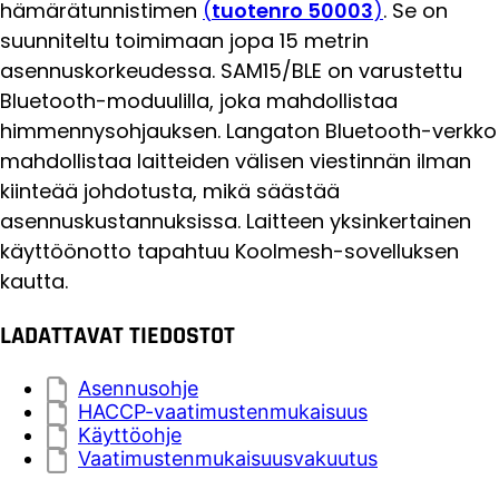
hämärätunnistimen
(
tuotenro 50003
)
. Se on
suunniteltu toimimaan jopa 15 metrin
asennuskorkeudessa. SAM15/BLE on varustettu
Bluetooth-moduulilla, joka mahdollistaa
himmennysohjauksen. Langaton Bluetooth-verkko
mahdollistaa laitteiden välisen viestinnän ilman
kiinteää johdotusta, mikä säästää
asennuskustannuksissa. Laitteen yksinkertainen
käyttöönotto tapahtuu Koolmesh-sovelluksen
kautta.
LADATTAVAT TIEDOSTOT
Asennusohje
HACCP-vaatimustenmukaisuus
Käyttöohje
Vaatimustenmukaisuusvakuutus