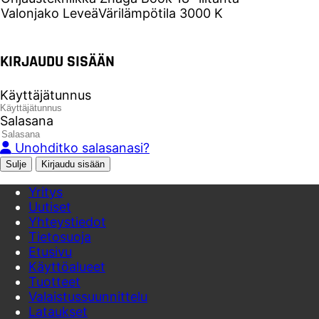
Valonjako
Leveä
Värilämpötila
3000 K
KIRJAUDU SISÄÄN
Käyttäjätunnus
Salasana
Unohditko salasanasi?
Sulje
Yritys
Uutiset
Yhteystiedot
Tietosuoja
Etusivu
Käyttöalueet
Tuotteet
Valaistussuunnittelu
Lataukset