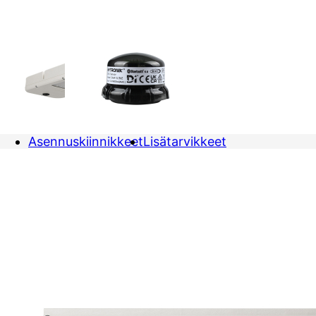
Asennuskiinnikkeet
Lisätarvikkeet