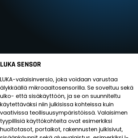
LUKA SENSOR
LUKA-valaisinversio, joka voidaan varustaa
älykkäällä mikroaaltosensorilla. Se soveltuu sekä
ulko- että sisäkäyttöön, ja se on suunniteltu
käytettäväksi niin julkisissa kohteissa kuin
vaativissa teollisuusympäristöissä. Valaisimen
tyypillisiä käyttökohteita ovat esimerkiksi
huoltotasot, portaikot, rakennusten julkisivut,
sisäänkäynnit sekä aluevalaistus, esimerkiksi I-