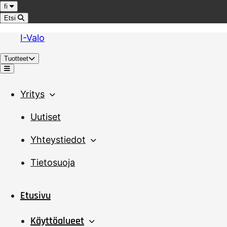
Hyppää sisältöön
Kieli
fi
Etsi
I-Valo
Tuotteet
Valikko
Yritys
Uutiset
Yhteystiedot
Tietosuoja
Etusivu
Käyttöalueet