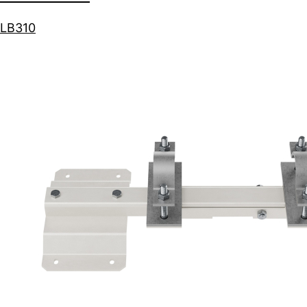
LB310