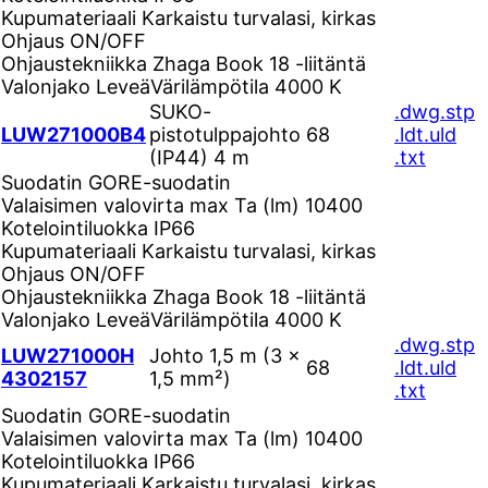
Kupumateriaali
Karkaistu turvalasi, kirkas
Ohjaus
ON/OFF
Ohjaustekniikka
Zhaga Book 18 -liitäntä
Valonjako
Leveä
Värilämpötila
4000 K
SUKO-
.dwg
.stp
LUW271000B4
pistotulppajohto
68
.ldt
.uld
(IP44) 4 m
.txt
Suodatin
GORE-suodatin
Valaisimen valovirta max Ta (lm)
10400
Kotelointiluokka
IP66
Kupumateriaali
Karkaistu turvalasi, kirkas
Ohjaus
ON/OFF
Ohjaustekniikka
Zhaga Book 18 -liitäntä
Valonjako
Leveä
Värilämpötila
4000 K
.dwg
.stp
LUW271000H
Johto 1,5 m (3 ×
68
.ldt
.uld
4302157
1,5 mm²)
.txt
Suodatin
GORE-suodatin
Valaisimen valovirta max Ta (lm)
10400
Kotelointiluokka
IP66
Kupumateriaali
Karkaistu turvalasi, kirkas