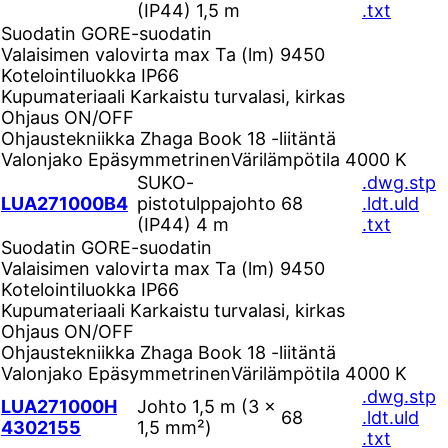
(IP44) 1,5 m
.txt
Suodatin
GORE-suodatin
Valaisimen valovirta max Ta (lm)
9450
Kotelointiluokka
IP66
Kupumateriaali
Karkaistu turvalasi, kirkas
Ohjaus
ON/OFF
Ohjaustekniikka
Zhaga Book 18 -liitäntä
Valonjako
Epäsymmetrinen
Värilämpötila
4000 K
SUKO-
.dwg
.stp
LUA271000B4
pistotulppajohto
68
.ldt
.uld
(IP44) 4 m
.txt
Suodatin
GORE-suodatin
Valaisimen valovirta max Ta (lm)
9450
Kotelointiluokka
IP66
Kupumateriaali
Karkaistu turvalasi, kirkas
Ohjaus
ON/OFF
Ohjaustekniikka
Zhaga Book 18 -liitäntä
Valonjako
Epäsymmetrinen
Värilämpötila
4000 K
.dwg
.stp
LUA271000H
Johto 1,5 m (3 ×
68
.ldt
.uld
4302155
1,5 mm²)
.txt