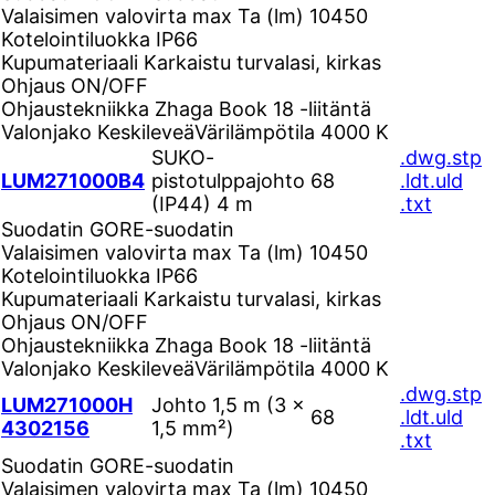
Valaisimen valovirta max Ta (lm)
10450
Kotelointiluokka
IP66
Kupumateriaali
Karkaistu turvalasi, kirkas
Ohjaus
ON/OFF
Ohjaustekniikka
Zhaga Book 18 -liitäntä
Valonjako
Keskileveä
Värilämpötila
4000 K
SUKO-
.dwg
.stp
LUM271000B4
pistotulppajohto
68
.ldt
.uld
(IP44) 4 m
.txt
Suodatin
GORE-suodatin
Valaisimen valovirta max Ta (lm)
10450
Kotelointiluokka
IP66
Kupumateriaali
Karkaistu turvalasi, kirkas
Ohjaus
ON/OFF
Ohjaustekniikka
Zhaga Book 18 -liitäntä
Valonjako
Keskileveä
Värilämpötila
4000 K
.dwg
.stp
LUM271000H
Johto 1,5 m (3 ×
68
.ldt
.uld
4302156
1,5 mm²)
.txt
Suodatin
GORE-suodatin
Valaisimen valovirta max Ta (lm)
10450