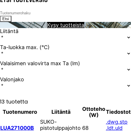
ETSI TUOTEVERSIO
Etsi
Kysy tuotteista
Liitäntä
Ta-luokka max. (°C)
Valaisimen valovirta max Ta (lm)
Valonjako
13 tuotetta
Ottoteho
Tuotenumero
Liitäntä
Tiedostot
(W)
SUKO-
.dwg
.stp
LUA271000B
pistotulppajohto
68
.ldt
.uld