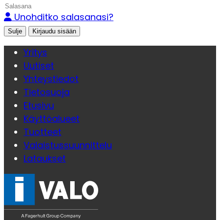
Unohditko salasanasi?
Sulje
Yritys
Uutiset
Yhteystiedot
Tietosuoja
Etusivu
Käyttöalueet
Tuotteet
Valaistussuunnittelu
Lataukset