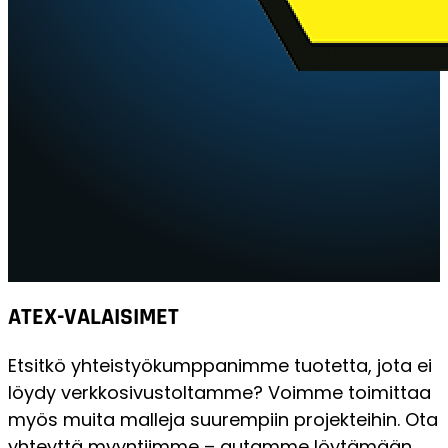
ATEX-VALAISIMET
Etsitkö yhteistyökumppanimme tuotetta, jota ei
löydy verkkosivustoltamme? Voimme toimittaa
myös muita malleja suurempiin projekteihin. Ota
yhteyttä myyntiimme – autamme löytämään