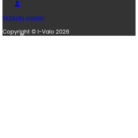
Kirjaudu sisään
Copyright © I-Valo 2026
Uusi!
Uusi!
Uusi!