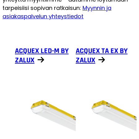
tarpeisiisi sopivan ratkaisun:
Myynnin ja
asiakaspalvelun yhteystiedot
ACQUEX LED-M BY
ACQUEX TA EX BY
ZALUX
ZALUX
Näytä tuotteet
Näytä tuotteet