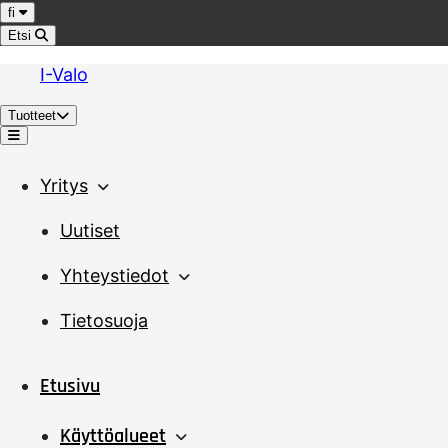
Hyppää sisältöön
Kieli
fi
Etsi
I-Valo
Tuotteet
Valikko
Yritys
Uutiset
Yhteystiedot
Tietosuoja
Etusivu
Käyttöalueet