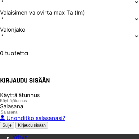
Valaisimen valovirta max Ta (lm)
Valonjako
0 tuotetta
KIRJAUDU SISÄÄN
Käyttäjätunnus
Salasana
Unohditko salasanasi?
Sulje
Yritys