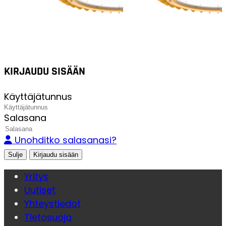
KIRJAUDU SISÄÄN
Käyttäjätunnus
Salasana
Unohditko salasanasi?
Sulje
Yritys
Uutiset
Yhteystiedot
Tietosuoja