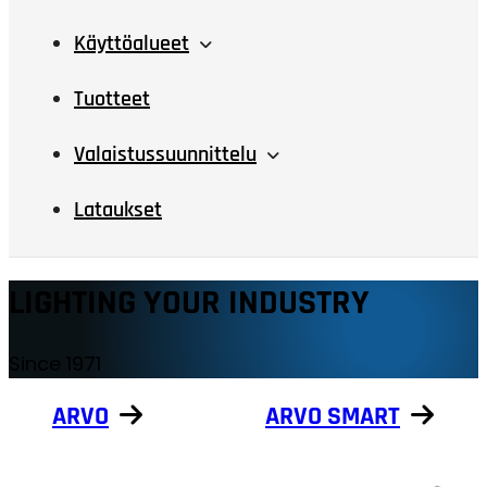
Käyttöalueet
Tuotteet
Valaistussuunnittelu
Lataukset
LIGHTING YOUR INDUSTRY
Since 1971
ARVO
ARVO SMART
Näytä tuotteet
Näytä tuotteet