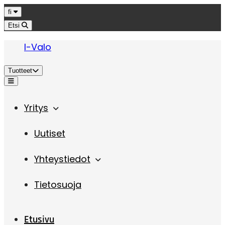
Hyppää sisältöön
Kieli
fi
Etsi
I-Valo
Tuotteet
Valikko
Yritys
Uutiset
Yhteystiedot
Tietosuoja
Etusivu