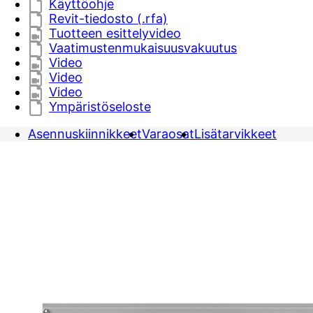
Käyttöohje
Revit-tiedosto (.rfa)
Tuotteen esittelyvideo
Vaatimustenmukaisuusvakuutus
Video
Video
Video
Ympäristöseloste
Asennuskiinnikkeet
Varaosat
Lisätarvikkeet