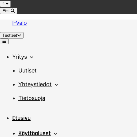
Hyppää sisältöön
Kieli
fi
Etsi
I-Valo
Tuotteet
Valikko
Yritys
Uutiset
Yhteystiedot
Tietosuoja
Etusivu
Käyttöalueet