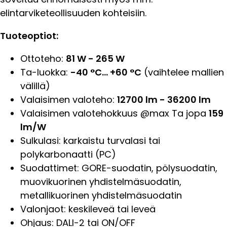
elintarviketeollisuuden kohteisiin.
Tuoteoptiot:
Ottoteho:
81 W - 265 W
Ta-luokka:
-40 °C... +60 °C
(vaihtelee mallien
välillä)
Valaisimen valoteho:
12700 lm - 36200 lm
Valaisimen valotehokkuus @max Ta jopa
159
lm/W
Sulkulasi: karkaistu turvalasi tai
polykarbonaatti (PC)
Suodattimet: GORE-suodatin, pölysuodatin,
muovikuorinen yhdistelmäsuodatin,
metallikuorinen yhdistelmäsuodatin
Valonjaot: keskileveä tai leveä
Ohjaus: DALI-2 tai ON/OFF