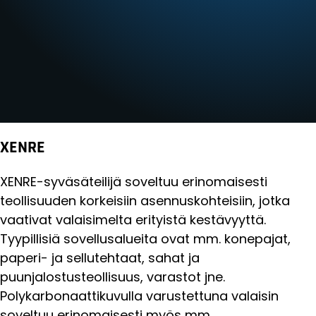
XENRE
XENRE-syväsäteilijä soveltuu erinomaisesti
teollisuuden korkeisiin asennuskohteisiin, jotka
vaativat valaisimelta erityistä kestävyyttä.
Tyypillisiä sovellusalueita ovat mm. konepajat,
paperi- ja sellutehtaat, sahat ja
puunjalostusteollisuus, varastot jne.
Polykarbonaattikuvulla varustettuna valaisin
soveltuu erinomaisesti myös mm.