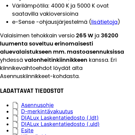
Värilämpötila: 4000 K ja 5000 K ovat
saatavilla vakioversioina
e-Sense -ohjausjärjestelmä (
lisätietoja
)
Valaisimen tehokkain versio
265 W
ja
36200
luumenta soveltuu erinomaisesti
aluevalaistukseen mm. mastoasennuksissa
yhdessä
valonheitinkiinnikkeen
kanssa. Eri
kiinnikevaihtoehdot löydät alta
Asennuskiinnikkeet-kohdasta.
LADATTAVAT TIEDOSTOT
Asennusohje
D-merkintävakuutus
DIALux Laskentatiedosto (.ldt)
DIALux Laskentatiedosto (.uld)
Esite