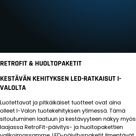
RETROFIT & HUOLTOPAKETIT
KESTÄVÄN KEHITYKSEN LED-RATKAISUT I-
VALOLTA
Luotettavat ja pitkäikäiset tuotteet ovat aina
olleet I-Valon tuotekehityksen ytimessä. Tämä
sitoutuminen laatuun ja kestävyyteen näkyy myös
laajassa RetroFit-päivitys- ja huoltopakettien
valikoimassamme. LED-päivityspaketit ilmentävät