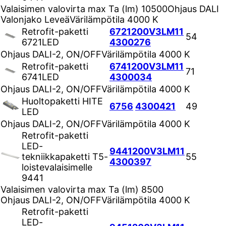
Valaisimen valovirta max Ta (lm)
10500
Ohjaus
DALI
Valonjako
Leveä
Värilämpötila
4000 K
Retrofit-paketti
6721200V3LM11
54
6721LED
4300276
Ohjaus
DALI-2, ON/OFF
Värilämpötila
4000 K
Retrofit-paketti
6741200V3LM11
71
6741LED
4300034
Ohjaus
DALI-2, ON/OFF
Värilämpötila
4000 K
Huoltopaketti HITE
6756
4300421
49
LED
Ohjaus
DALI-2, ON/OFF
Värilämpötila
4000 K
Retrofit-paketti
LED-
9441200V3LM11
tekniikkapaketti T5-
55
4300397
loistevalaisimelle
9441
Valaisimen valovirta max Ta (lm)
8500
Ohjaus
DALI-2, ON/OFF
Värilämpötila
4000 K
Retrofit-paketti
LED-