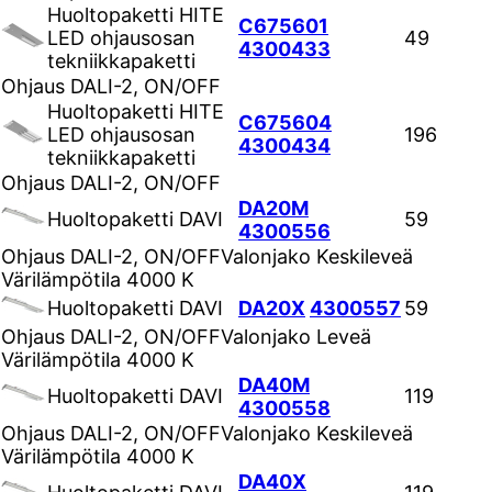
Huoltopaketti HITE
C675601
LED ohjausosan
49
4300433
tekniikkapaketti
Ohjaus
DALI-2, ON/OFF
Huoltopaketti HITE
C675604
LED ohjausosan
196
4300434
tekniikkapaketti
Ohjaus
DALI-2, ON/OFF
DA20M
Huoltopaketti DAVI
59
4300556
Ohjaus
DALI-2, ON/OFF
Valonjako
Keskileveä
Värilämpötila
4000 K
Huoltopaketti DAVI
DA20X
4300557
59
Ohjaus
DALI-2, ON/OFF
Valonjako
Leveä
Värilämpötila
4000 K
DA40M
Huoltopaketti DAVI
119
4300558
Ohjaus
DALI-2, ON/OFF
Valonjako
Keskileveä
Värilämpötila
4000 K
DA40X