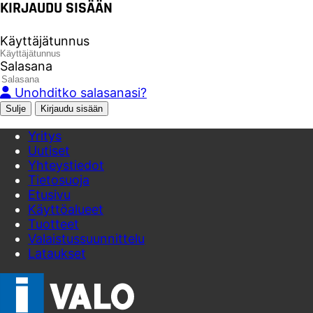
KIRJAUDU SISÄÄN
Käyttäjätunnus
Salasana
Unohditko salasanasi?
Sulje
Yritys
Uutiset
Yhteystiedot
Tietosuoja
Etusivu
Käyttöalueet
Tuotteet
Valaistussuunnittelu
Lataukset