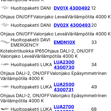
Huoltopaketti DANI
DV01X
4300492
12
Ohjaus
ON/OFF
Valonjako
Leveä
Värilämpötila
4000 K
Huoltopaketti DANI
DV02X
4300493
20
Ohjaus
ON/OFF
Valonjako
Leveä
Värilämpötila
4000 K
Huoltopaketti DAVI
EMDN10X
33
EMERGENCY
Kotelointiluokka
IP65
Ohjaus
DALI-2, ON/OFF
Valonjako
Leveä
Värilämpötila
4000 K
LUA2300
Huoltopaketti LUKA
34
4300730
Ohjaus
DALI-2, ON/OFF
Valonjako
Epäsymmetrinen
Värilämpötila
4000 K
LUA2500
Huoltopaketti LUKA
49
4300731
Ohjaus
DALI-2, ON/OFF
Valonjako
Epäsymmetrinen
Värilämpötila
4000 K
LUA2700
Huoltopaketti LUKA
68