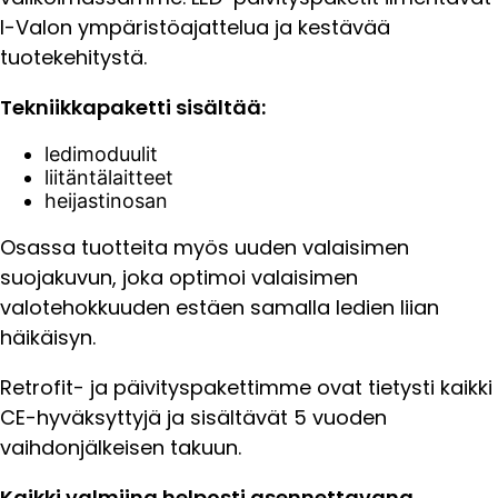
I-Valon ympäristöajattelua ja kestävää
tuotekehitystä.
Tekniikkapaketti sisältää:
ledimoduulit
liitäntälaitteet
heijastinosan
Osassa tuotteita myös uuden valaisimen
suojakuvun, joka optimoi valaisimen
valotehokkuuden estäen samalla ledien liian
häikäisyn.
Retrofit- ja päivityspakettimme ovat tietysti kaikki
CE-hyväksyttyjä ja sisältävät 5 vuoden
vaihdonjälkeisen takuun.
Kaikki valmiina helposti asennettavana