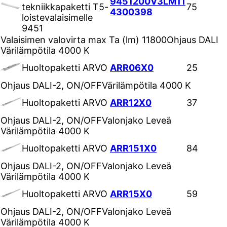
9451200V3LM11
tekniikkapaketti T5-
75
4300398
loistevalaisimelle
9451
Valaisimen valovirta max Ta (lm)
11800
Ohjaus
DALI
Värilämpötila
4000 K
Huoltopaketti ARVO
ARR06X0
25
Ohjaus
DALI-2, ON/OFF
Värilämpötila
4000 K
Huoltopaketti ARVO
ARR12X0
37
Ohjaus
DALI-2, ON/OFF
Valonjako
Leveä
Värilämpötila
4000 K
Huoltopaketti ARVO
ARR151X0
84
Ohjaus
DALI-2, ON/OFF
Valonjako
Leveä
Värilämpötila
4000 K
Huoltopaketti ARVO
ARR15X0
59
Ohjaus
DALI-2, ON/OFF
Valonjako
Leveä
Värilämpötila
4000 K