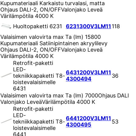
Kupumateriaali
Karkaistu turvalasi, matta
Ohjaus
DALI-2, ON/OFF
Valonjako
Leveä
Värilämpötila
4000 K
Huoltopaketti 6231
6231300V3LM11
118
Valaisimen valovirta max Ta (lm)
15800
Kupumateriaali
Satiinipintainen akryylilevy
Ohjaus
DALI-2, ON/OFF
Valonjako
Leveä
Värilämpötila
4000 K
Retrofit-paketti
LED-
6431200V3LM11
tekniikkapaketti T8-
36
4300494
loistevalaisimelle
6431
Valaisimen valovirta max Ta (lm)
7000
Ohjaus
DALI
Valonjako
Leveä
Värilämpötila
4000 K
Retrofit-paketti
LED-
6441200V3LM11
tekniikkapaketti T8-
53
4300495
loistevalaisimelle
6441