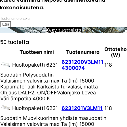
kokonaisuutena.
Etsi
Kysy tuotteista
50 tuotetta
Ottoteho
Tuotteen nimi
Tuotenumero
(W)
6231200V3LM11
Huoltopaketti 6231
118
4300074
Suodatin
Pölysuodatin
Valaisimen valovirta max Ta (lm)
15000
Kupumateriaali
Karkaistu turvalasi, matta
Ohjaus
DALI-2, ON/OFF
Valonjako
Leveä
Värilämpötila
4000 K
Huoltopaketti 6231
6231201V3LM11
118
Suodatin
Muovikuorinen yhdistelmäsuodatin
Valaisimen valovirta max Ta (lm)
15000