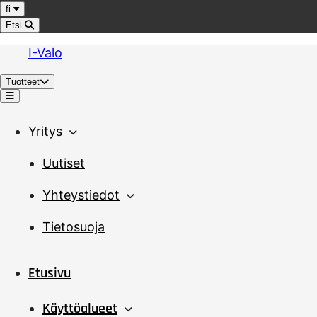
Hyppää sisältöön
Kieli
fi
Etsi
I-Valo
Tuotteet
Valikko
Yritys
Uutiset
Yhteystiedot
Tietosuoja
Etusivu
Käyttöalueet