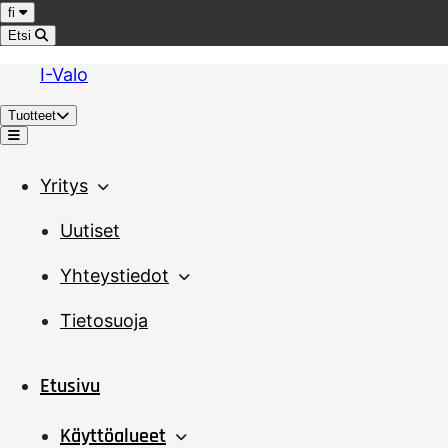
Hyppää sisältöön
Kieli
fi
Etsi
I-Valo
Tuotteet
Valikko
Yritys
Uutiset
Yhteystiedot
Tietosuoja
Etusivu
Käyttöalueet