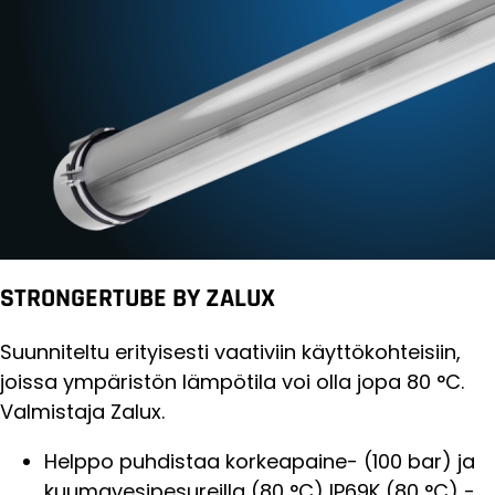
STRONGERTUBE BY ZALUX
Suunniteltu erityisesti vaativiin käyttökohteisiin,
joissa ympäristön lämpötila voi olla jopa 80 °C.
Valmistaja Zalux.
Helppo puhdistaa korkeapaine- (100 bar) ja
kuumavesipesureilla (80 °C) IP69K (80 °C) -