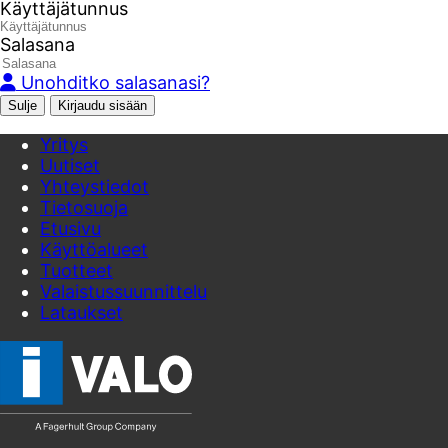
Käyttäjätunnus
Salasana
Unohditko salasanasi?
Sulje
Yritys
Uutiset
Yhteystiedot
Tietosuoja
Etusivu
Käyttöalueet
Tuotteet
Valaistussuunnittelu
Lataukset