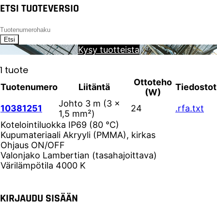
ETSI TUOTEVERSIO
Etsi
Kysy tuotteista
1 tuote
Ottoteho
Tuotenumero
Liitäntä
Tiedostot
(W)
Johto 3 m (3 ×
10381251
24
.rfa
.txt
1,5 mm²)
Kotelointiluokka
IP69 (80 °C)
Kupumateriaali
Akryyli (PMMA), kirkas
Ohjaus
ON/OFF
Valonjako
Lambertian (tasahajoittava)
Värilämpötila
4000 K
KIRJAUDU SISÄÄN