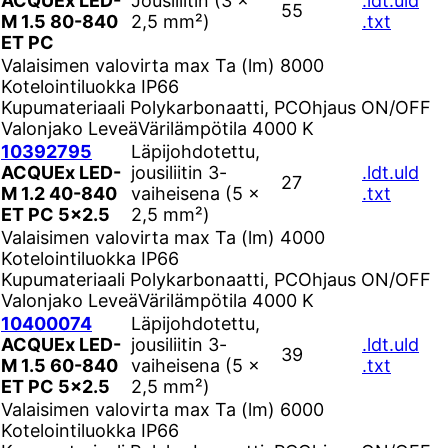
ACQUEx LED-
Jousiliitin (3 ×
.ldt
.uld
55
M 1.5 80-840
2,5 mm²)
.txt
ET PC
Valaisimen valovirta max Ta (lm)
8000
Kotelointiluokka
IP66
Kupumateriaali
Polykarbonaatti, PC
Ohjaus
ON/OFF
Valonjako
Leveä
Värilämpötila
4000 K
10392795
Läpijohdotettu,
ACQUEx LED-
jousiliitin 3-
.ldt
.uld
27
M 1.2 40-840
vaiheisena (5 ×
.txt
ET PC 5x2.5
2,5 mm²)
Valaisimen valovirta max Ta (lm)
4000
Kotelointiluokka
IP66
Kupumateriaali
Polykarbonaatti, PC
Ohjaus
ON/OFF
Valonjako
Leveä
Värilämpötila
4000 K
10400074
Läpijohdotettu,
ACQUEx LED-
jousiliitin 3-
.ldt
.uld
39
M 1.5 60-840
vaiheisena (5 ×
.txt
ET PC 5x2.5
2,5 mm²)
Valaisimen valovirta max Ta (lm)
6000
Kotelointiluokka
IP66