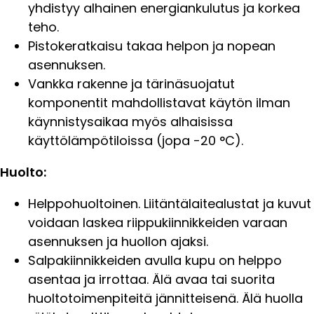
yhdistyy alhainen energiankulutus ja korkea
teho.
Pistokeratkaisu takaa helpon ja nopean
asennuksen.
Vankka rakenne ja tärinäsuojatut
komponentit mahdollistavat käytön ilman
käynnistysaikaa myös alhaisissa
käyttölämpötiloissa (jopa -20 °C).
Huolto:
Helppohuoltoinen. Liitäntälaitealustat ja kuvut
voidaan laskea riippukiinnikkeiden varaan
asennuksen ja huollon ajaksi.
Salpakiinnikkeiden avulla kupu on helppo
asentaa ja irrottaa. Älä avaa tai suorita
huoltotoimenpiteitä jännitteisenä. Älä huolla