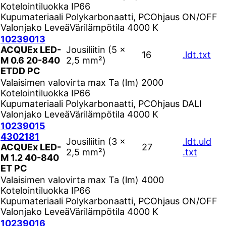
Kotelointiluokka
IP66
Kupumateriaali
Polykarbonaatti, PC
Ohjaus
ON/OFF
Valonjako
Leveä
Värilämpötila
4000 K
10239013
ACQUEx LED-
Jousiliitin (5 ×
16
.ldt
.txt
M 0.6 20-840
2,5 mm²)
ETDD PC
Valaisimen valovirta max Ta (lm)
2000
Kotelointiluokka
IP66
Kupumateriaali
Polykarbonaatti, PC
Ohjaus
DALI
Valonjako
Leveä
Värilämpötila
4000 K
10239015
4302181
Jousiliitin (3 ×
.ldt
.uld
ACQUEx LED-
27
2,5 mm²)
.txt
M 1.2 40-840
ET PC
Valaisimen valovirta max Ta (lm)
4000
Kotelointiluokka
IP66
Kupumateriaali
Polykarbonaatti, PC
Ohjaus
ON/OFF
Valonjako
Leveä
Värilämpötila
4000 K
10239016