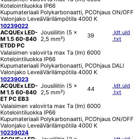
Kotelointiluokka
IP66
Kupumateriaali
Polykarbonaatti, PC
Ohjaus
ON/OFF
Valonjako
Leveä
Värilämpötila
4000 K
10239022
ACQUEx LED-
Jousiliitin (5 ×
.ldt
.uld
39
M 1.5 60-840
2,5 mm²)
.txt
ETDD PC
Valaisimen valovirta max Ta (lm)
6000
Kotelointiluokka
IP66
Kupumateriaali
Polykarbonaatti, PC
Ohjaus
DALI
Valonjako
Leveä
Värilämpötila
4000 K
10239023
ACQUEx LED-
Jousiliitin (5 ×
.ldt
.uld
44
M 1.5 60-840
2,5 mm²)
.txt
ET PC EB3
Valaisimen valovirta max Ta (lm)
6000
Kotelointiluokka
IP66
Kupumateriaali
Polykarbonaatti, PC
Ohjaus
ON/OFF
Valonjako
Leveä
Värilämpötila
4000 K
10239024