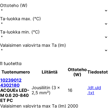
Ottoteho (W)
Ta-luokka max. (°C)
Ta-luokka min. (°C)
Valaisimen valovirta max Ta (lm)
11 tuotetta
Ottoteho
Tuotenumero
Liitäntä
Tiedostot
(W)
10239012
4302180
Jousiliitin (3 ×
.ldt
.uld
ACQUEx LED-
16
2,5 mm²)
.txt
M 0.6 20-840
ET PC
Valaisimen valovirta max Ta (lm)
2000