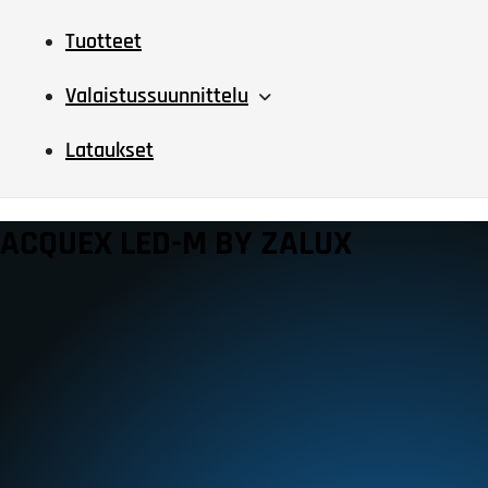
Tuotteet
Valaistussuunnittelu
Lataukset
ACQUEX LED-M BY ZALUX