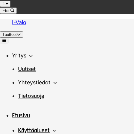
Hyppää sisältöön
Kieli
fi
Etsi
I-Valo
Tuotteet
Valikko
Yritys
Uutiset
Yhteystiedot
Tietosuoja
Etusivu
Käyttöalueet