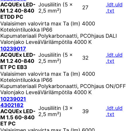
ACQUEx LED-
Jousiliitin (5 ×
.ldt
.uld
27
M 1.2 40-840
2,5 mm²)
.txt
ETDD PC
Valaisimen valovirta max Ta (lm)
4000
Kotelointiluokka
IP66
Kupumateriaali
Polykarbonaatti, PC
Ohjaus
DALI
Valonjako
Leveä
Värilämpötila
4000 K
10239017
ACQUEx LED-
Jousiliitin (5 ×
.ldt
.uld
32
M 1.2 40-840
2,5 mm²)
.txt
ET PC EB3
Valaisimen valovirta max Ta (lm)
4000
Kotelointiluokka
IP66
Kupumateriaali
Polykarbonaatti, PC
Ohjaus
ON/OFF
Valonjako
Leveä
Värilämpötila
4000 K
10239021
4302182
Jousiliitin (3 ×
.ldt
.uld
ACQUEx LED-
39
2,5 mm²)
.txt
M 1.5 60-840
ET PC
Valaisimen valovirta max Ta (lm)
6000