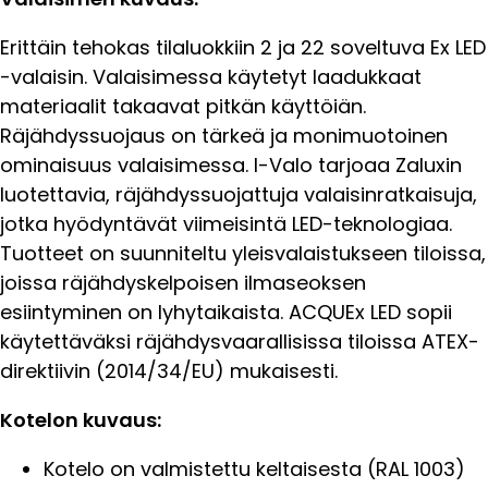
Erittäin tehokas tilaluokkiin 2 ja 22 soveltuva Ex LED
-valaisin. Valaisimessa käytetyt laadukkaat
materiaalit takaavat pitkän käyttöiän.
Räjähdyssuojaus on tärkeä ja monimuotoinen
ominaisuus valaisimessa. I-Valo tarjoaa Zaluxin
luotettavia, räjähdyssuojattuja valaisinratkaisuja,
jotka hyödyntävät viimeisintä LED-teknologiaa.
Tuotteet on suunniteltu yleisvalaistukseen tiloissa,
joissa räjähdyskelpoisen ilmaseoksen
esiintyminen on lyhytaikaista. ACQUEx LED sopii
käytettäväksi räjähdysvaarallisissa tiloissa ATEX-
direktiivin (2014/34/EU) mukaisesti.
Kotelon kuvaus:
Kotelo on valmistettu keltaisesta (RAL 1003)