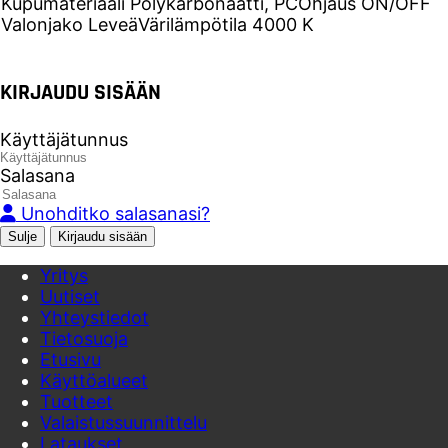
Kupumateriaali
Polykarbonaatti, PC
Ohjaus
ON/OFF
Valonjako
Leveä
Värilämpötila
4000 K
KIRJAUDU SISÄÄN
Käyttäjätunnus
Salasana
Unohditko salasanasi?
Sulje
Yritys
Uutiset
Yhteystiedot
Tietosuoja
Etusivu
Käyttöalueet
Tuotteet
Valaistussuunnittelu
Lataukset