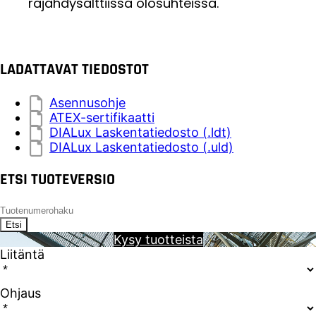
räjähdysalttiissa olosuhteissa.
LADATTAVAT TIEDOSTOT
Asennusohje
ATEX-sertifikaatti
DIALux Laskentatiedosto (.ldt)
DIALux Laskentatiedosto (.uld)
ETSI TUOTEVERSIO
Etsi
Kysy tuotteista
Liitäntä
Ohjaus