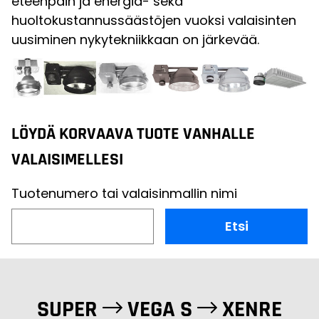
eteenpäin ja energia- sekä
huoltokustannussäästöjen vuoksi valaisinten
uusiminen nykytekniikkaan on järkevää.
LÖYDÄ KORVAAVA TUOTE VANHALLE
VALAISIMELLESI
Tuotenumero tai valaisinmallin nimi
Etsi
SUPER
VEGA S
XENRE