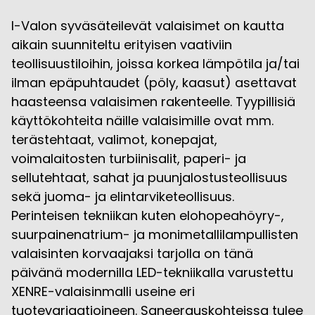
I-Valon syväsäteilevät valaisimet on kautta
aikain suunniteltu erityisen vaativiin
teollisuustiloihin, joissa korkea lämpötila ja/tai
ilman epäpuhtaudet (pöly, kaasut) asettavat
haasteensa valaisimen rakenteelle. Tyypillisiä
käyttökohteita näille valaisimille ovat mm.
terästehtaat, valimot, konepajat,
voimalaitosten turbiinisalit, paperi- ja
sellutehtaat, sahat ja puunjalostusteollisuus
sekä juoma- ja elintarviketeollisuus.
Perinteisen tekniikan kuten elohopeahöyry-,
suurpainenatrium- ja monimetallilampullisten
valaisinten korvaajaksi tarjolla on tänä
päivänä modernilla LED-tekniikalla varustettu
XENRE-valaisinmalli useine eri
tuotevariaatioineen. Saneerauskohteissa tulee