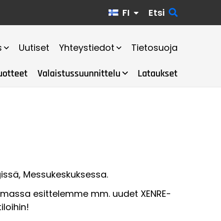
FI
Etsi
s
Uutiset
Yhteystiedot
Tietosuoja
uotteet
Valaistussuunnittelu
Lataukset
gissä, Messukeskuksessa.
umassa esittelemme mm. uudet XENRE-
loihin!