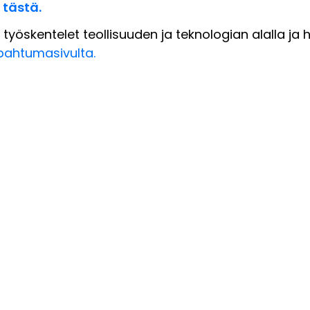
t
tästä.
 työskentelet teollisuuden ja teknologian alalla j
pahtumasivulta.