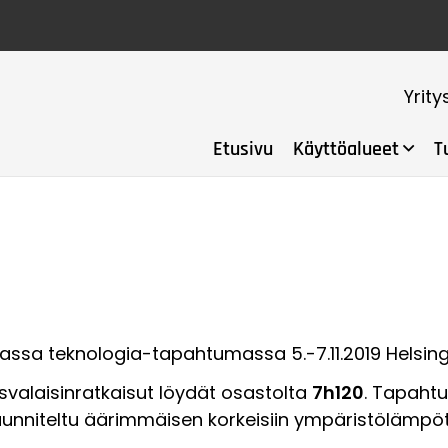
Yrity
Etusivu
Käyttöalueet
T
ssa teknologia-tapahtumassa 5.-7.11.2019 Helsin
svalaisinratkaisut löydät osastolta
7h120
. Tapaht
uunniteltu äärimmäisen korkeisiin ympäristölämpöti