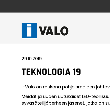
Skip
to
content
29.10.2019
TEKNOLOGIA 19
I-Valo on mukana pohjoismaiden johtava
Meidät ja uuden uutukaiset LED-teollisuu
syväsäteilijäperheen jäsenet, jotka on s