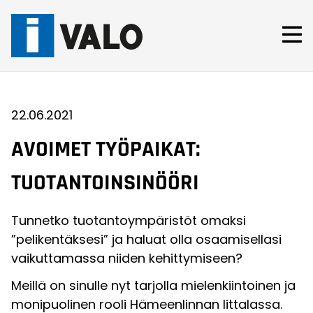
Skip
to
content
22.06.2021
AVOIMET TYÖPAIKAT:
TUOTANTOINSINÖÖRI
Tunnetko tuotantoympäristöt omaksi
”pelikentäksesi” ja haluat olla osaamisellasi
vaikuttamassa niiden kehittymiseen?
Meillä on sinulle nyt tarjolla mielenkiintoinen ja
monipuolinen rooli Hämeenlinnan Iittalassa.