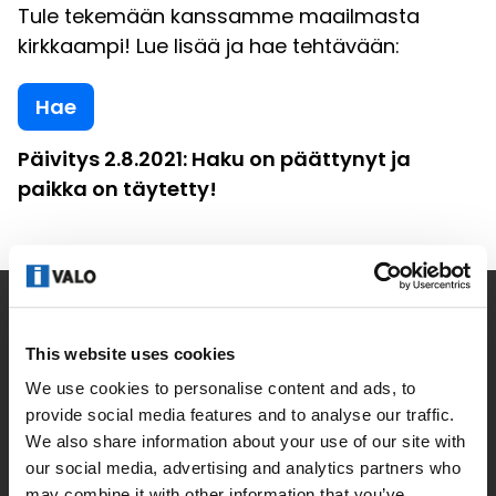
Tule tekemään kanssamme maailmasta
kirkkaampi! Lue lisää ja hae tehtävään:
Hae
Päivitys 2.8.2021: Haku on päättynyt ja
paikka on täytetty!
Yritys
This website uses cookies
Uutiset
We use cookies to personalise content and ads, to
provide social media features and to analyse our traffic.
Yhteystiedot
We also share information about your use of our site with
our social media, advertising and analytics partners who
Tietosuoja
may combine it with other information that you’ve