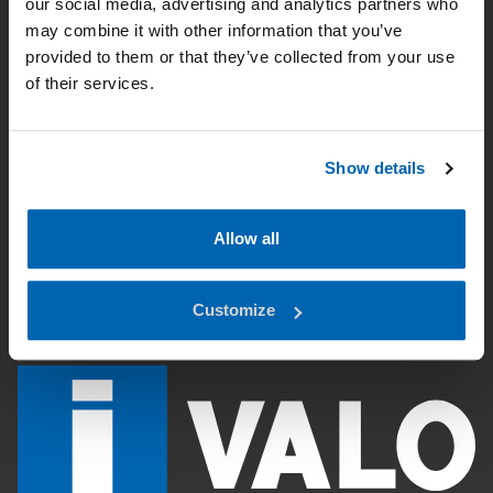
our social media, advertising and analytics partners who
may combine it with other information that you’ve
Tietosuoja
provided to them or that they’ve collected from your use
of their services.
Etusivu
Käyttöalueet
Show details
Tuotteet
Valaistussuunnittelu
Allow all
Lataukset
Customize