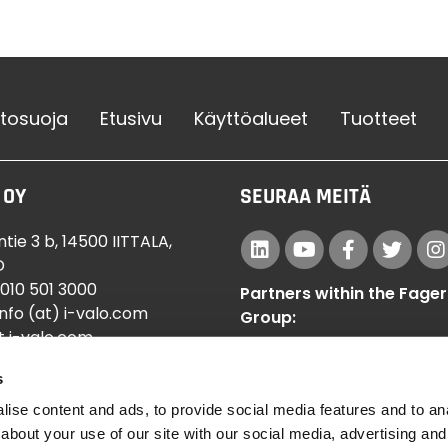
etosuoja
Etusivu
Käyttöalueet
Tuotteet
 OY
SEURAA MEITÄ
tie 3 b, 14500 IITTALA,
D
 010 501 3000
Partners within the Fager
info (at) i-valo.com
Group:
t i-valo.com
Veko Lightsystems
s 15714188
s
Designplan Lighting
ise content and ads, to provide social media features and to anal
about your use of our site with our social media, advertising and