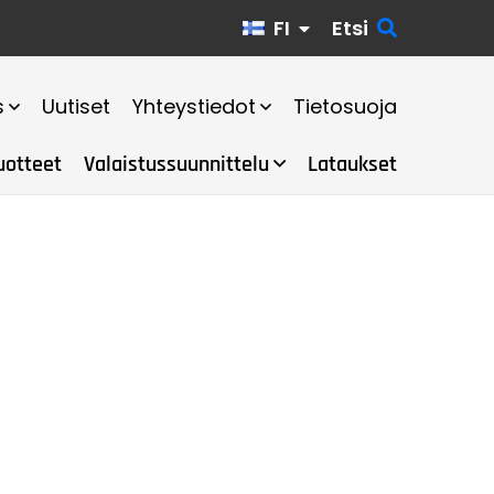
FI
Etsi
s
Uutiset
Yhteystiedot
Tietosuoja
uotteet
Valaistussuunnittelu
Lataukset