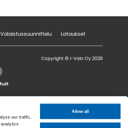
Valaistussuunnittelu
Lataukset
Copyright © I-Valo Oy 2026
hult
Allow all
yse our traffic.
 analytics