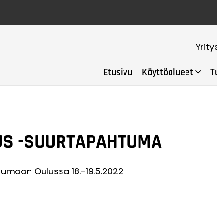
Yrity
Etusivu
Käyttöalueet
T
US -SUURTAPAHTUMA
htumaan Oulussa 18.-19.5.2022