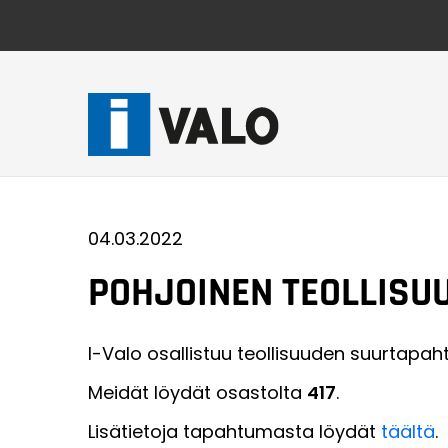
Skip
to
content
04.03.2022
POHJOINEN TEOLLISU
I-Valo osallistuu teollisuuden suurtapa
Meidät löydät osastolta
417
.
Lisätietoja tapahtumasta löydät
täältä
.