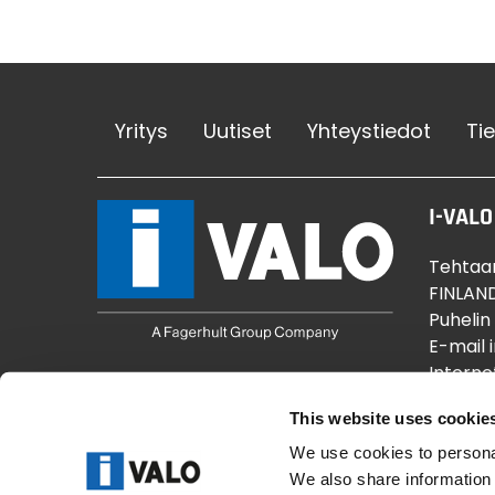
Yritys
Uutiset
Yhteystiedot
Ti
I-VALO
Tehtaan
FINLAN
Puhelin
E-mail 
Interne
Y-tunnu
This website uses cookie
We use cookies to personal
We also share information 