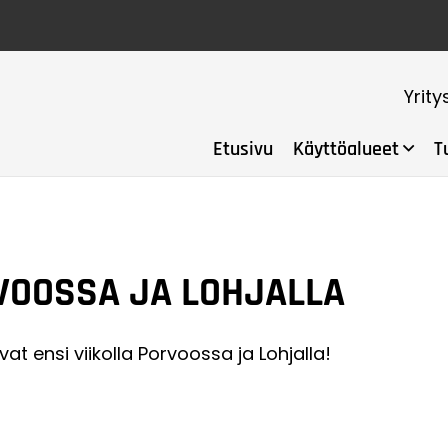
Yrity
Etusivu
Käyttöalueet
T
RVOOSSA JA LOHJALLA
 ensi viikolla Porvoossa ja Lohjalla!