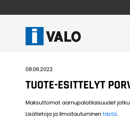
Skip
to
content
08.06.2022
TUOTE-ESITTELYT PO
Maksuttomat aamupalatilaisuudet jatkuvat
Lisätietoja ja ilmoitautuminen
tästä
.