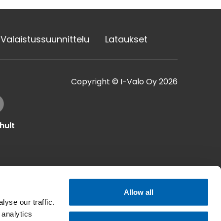
Valaistussuunnittelu
Lataukset
Copyright © I-Valo Oy 2026
hult
Allow all
yse our traffic.
 analytics