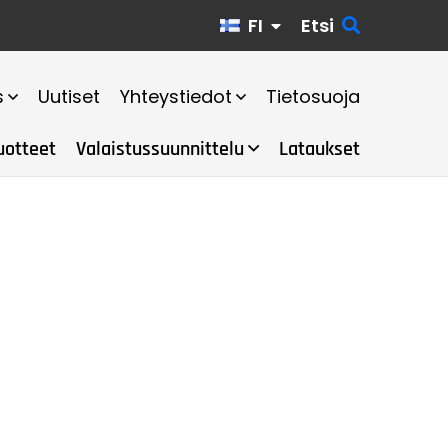
FI
Etsi
s
Uutiset
Yhteystiedot
Tietosuoja
uotteet
Valaistussuunnittelu
Lataukset