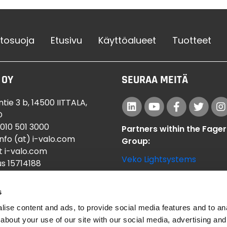
etosuoja
Etusivu
Käyttöalueet
Tuotteet
 OY
SEURAA MEITÄ
tie 3 b, 14500 IITTALA,
D
 010 501 3000
Partners within the Fager
info (at) i-valo.com
Group:
t i-valo.com
Veko Lightsystems
s 15714188
Designplan Lighting
s
ise content and ads, to provide social media features and to anal
about your use of our site with our social media, advertising and