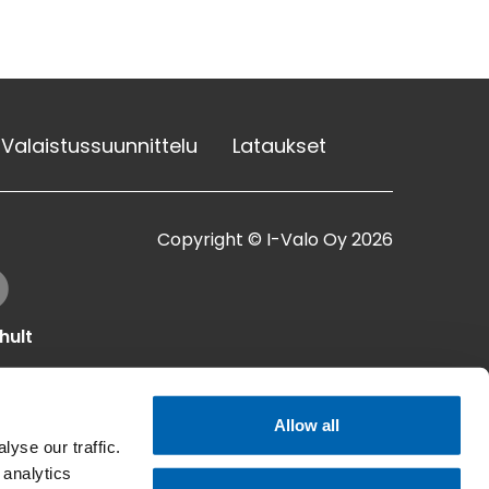
Valaistussuunnittelu
Lataukset
Copyright © I-Valo Oy 2026
hult
Allow all
yse our traffic.
 analytics