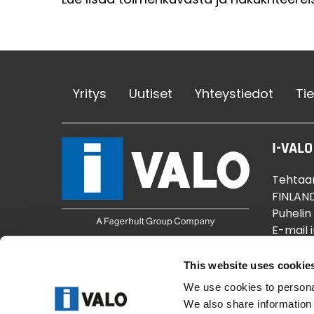
Yritys
Uutiset
Yhteystiedot
Ti
I-VALO
Tehtaan
FINLAN
Puhelin
E-mail 
Interne
Y-tunnu
This website uses cookie
We use cookies to personal
We also share information 