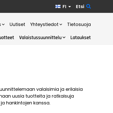
FI
Etsi
s
Uutiset
Yhteystiedot
Tietosuoja
uotteet
Valaistussuunnittelu
Lataukset
unnittelemaan valaisimia ja erilaisia
an uusia tuotteita ja ratkaisuja
 ja hankintojen kanssa.