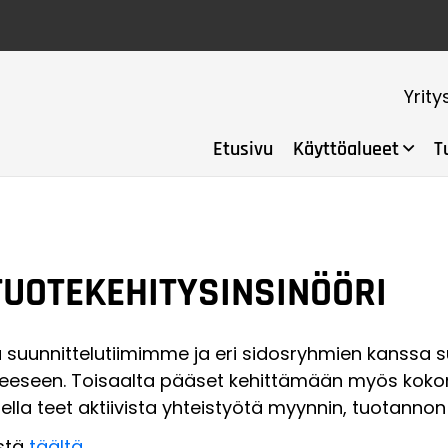
Yrity
Etusivu
Käyttöalueet
T
TUOTEKEHITYSINSINÖÖRI
suunnittelutiimimme ja eri sidosryhmien kanssa su
eeseen. Toisaalta pääset kehittämään myös kokona
ella teet aktiivista yhteistyötä myynnin, tuotannon
istä
täältä
.