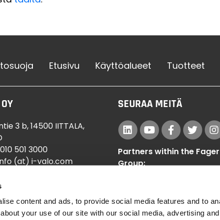
etosuoja
Etusivu
Käyttöalueet
Tuotteet
 OY
SEURAA MEITÄ
tie 3 b, 14500 IITTALA,
D
 010 501 3000
Partners within the Fager
info (at) i-valo.com
Group:
t i-valo.com
Veko Lightsystems
s 15714188
s
Designplan Lighting
ise content and ads, to provide social media features and to anal
about your use of our site with our social media, advertising and