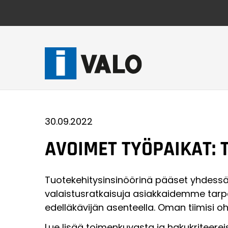
Skip
to
content
30.09.2022
AVOIMET TYÖPAIKAT: 
Tuotekehitysinsinöörinä pääset yhdessä 
valaistusratkaisuja asiakkaidemme tarp
edelläkävijän asenteella. Oman tiimisi oh
Lue lisää toimenkuvasta ja hakukriteere